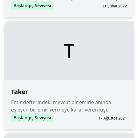
kasıtlı olarak kullanılamaz bir cüzdan adresine
Başlangıç Seviyesi
21 Şubat 2022
gönderilmesi işlemidir.
T
Taker
Emir defterindeki mevcut bir emirle anında
eşleşen bir emir vermeye karar veren kişi.
Başlangıç Seviyesi
17 Ağustos 2021