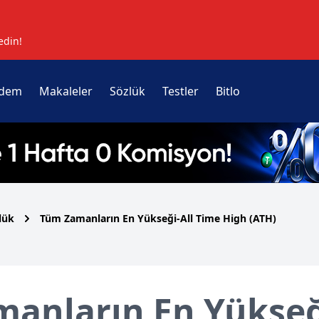
edin!
dem
Makaleler
Sözlük
Testler
Bitlo
lük
Tüm Zamanların En Yükseği-All Time High (ATH)
anların En Yükseğ