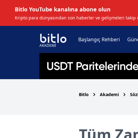
Bitlo YouTube kanalına abone olun
Kripto para dünyasından son haberler ve gelişmeleri takip 
Başlangıç Rehberi
Gün
AKADEMİ
Bitlo
Akademi
Söz
Tüm Zam