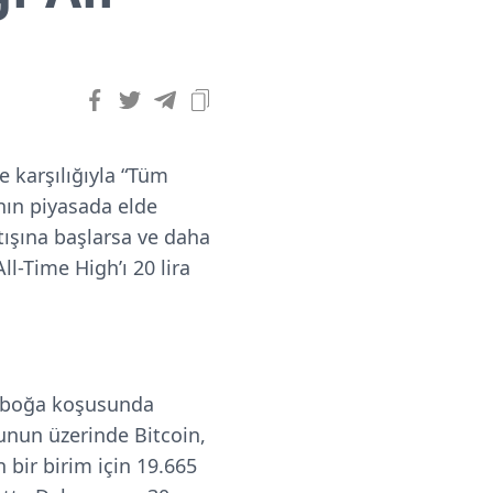
e karşılığıyla “Tüm
nın piyasada elde
atışına başlarsa ve daha
ll-Time High’ı 20 lira
n boğa koşusunda
unun üzerinde Bitcoin,
 bir birim için 19.665