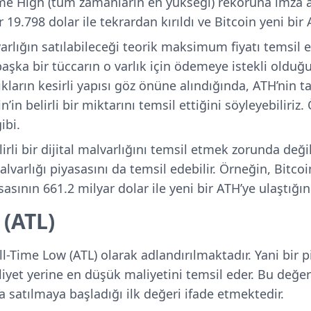
-Time High (tüm zamanların en yükseği) rekoruna imza 
19.798 dolar ile tekrardan kırıldı ve Bitcoin yeni bir A
 varlığın satılabileceği teorik maksimum fiyatı temsil et
ka bir tüccarın o varlık için ödemeye istekli olduğ
lıkların kesirli yapısı göz önüne alındığında, ATH’nin t
in belirli bir miktarını temsil ettiğini söyleyebiliriz.
ibi.
irli bir dijital malvarlığını temsil etmek zorunda deği
varlığı piyasasını da temsil edebilir. Örneğin, Bitcoi
asının 661.2 milyar dolar ile yeni bir ATH’ye ulaştığını
 (ATL)
ll-Time Low (ATL) olarak adlandırılmaktadır. Yani bir 
iyet yerine en düşük maliyetini temsil eder. Bu değer 
 satılmaya başladığı ilk değeri ifade etmektedir.