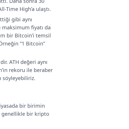
attı. Daha sonra 30
ll-Time High’a ulaştı.
tiği gibi aynı
u maksimum fiyatı da
am bir Bitcoin’i temsil
 Örneğin “1 Bitcoin”
ldir. ATH değeri aynı
n’in rekoru ile beraber
 söyleyebiliriz.
piyasada bir birimin
genellikle bir kripto