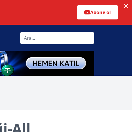
Abone ol
i-All