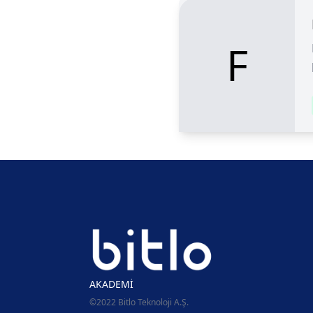
F
AKADEMİ
©2022 Bitlo Teknoloji A.Ş.