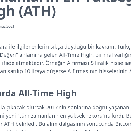
gh (ATH)
muz 2021
ara ile ilgilenenlerin sıkça duyduğu bir kavram. Türkç
eğeri” anlamına gelen All-Time High, bir mal varlığı
 ifade etmektedir. Örneğin A firması 5 liralık hisse s
an satılıp 10 liraya düşerse A firmasının hisselerinin A
arda All-Time High
ola çıkacak olursak 2017’nin sonlarına doğru yaşana
imi yeni “tüm zamanların en yüksek rekoru”nu kırdı. B
ir ATH belirledi. Bu alım dalgasının sonucunda Bitcoin