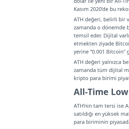
dolar ile yeni bir All
Kasım 2020’de bu rekor 
ATH değeri, belirli bir
zamanda o dönemde baş
temsil eder. Dijital var
etmekten ziyade Bitcoin’
yerine “0.001 Bitcoin” g
ATH değeri yalnızca bel
zamanda tüm dijital mal
kripto para birimi piyas
All-Time Low
ATH’nin tam tersi ise A
satıldığı en yüksek mal
para biriminin piyasada