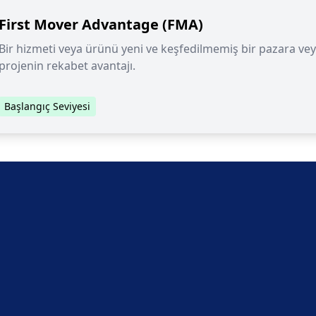
First Mover Advantage (FMA)
Bir hizmeti veya ürünü yeni ve keşfedilmemiş bir pazara vey
projenin rekabet avantajı.
Başlangıç Seviyesi