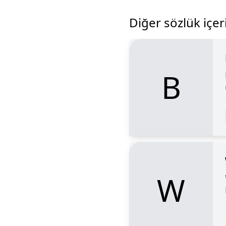
Diğer sözlük içeri
B
W