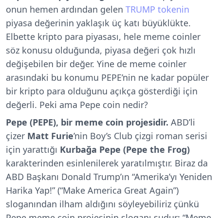
onun hemen ardından gelen
TRUMP tokenin
piyasa değerinin yaklaşık üç katı büyüklükte.
Elbette kripto para piyasası, hele meme coinler
söz konusu olduğunda, piyasa değeri çok hızlı
değişebilen bir değer. Yine de meme coinler
arasındaki bu konumu PEPE’nin ne kadar popüler
bir kripto para olduğunu açıkça gösterdiği için
değerli. Peki ama Pepe coin nedir?
Pepe (PEPE), bir meme coin projesidir.
ABD’li
çizer
Matt Furie
’nin Boy’s Club çizgi roman serisi
için yarattığı
Kurbağa Pepe (Pepe the Frog)
karakterinden esinlenilerek yaratılmıştır. Biraz da
ABD Başkanı Donald Trump’ın “Amerika’yı Yeniden
Harika Yap!” (“Make America Great Again”)
sloganından ilham aldığını söyleyebiliriz çünkü
Pepe meme coin projesinin sloganı şudur: “Meme