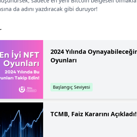
düşünürsek, sadece en yeni Bitcoin belgeseli olmakla
asına da adını yazdıracak gibi duruyor!
r
2024 Yılında Oynayabileceğin
Oyunları
Başlangıç Seviyesi
TCMB, Faiz Kararını Açıkladı