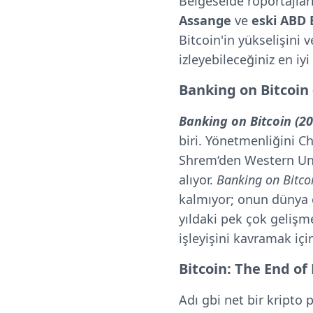
Belgeselde röportajlar
Assange
ve
eski ABD 
Bitcoin'in yükselişin
izleyebileceğiniz en iyi
Banking on Bitcoin 
Banking on Bitcoin (20
biri. Yönetmenliğini C
Shrem‘den Western Uni
alıyor.
Banking on Bitco
kalmıyor; onun dünya e
yıldaki pek çok geliş
işleyişini kavramak içi
Bitcoin: The End of
Adı gbi net bir kripto 