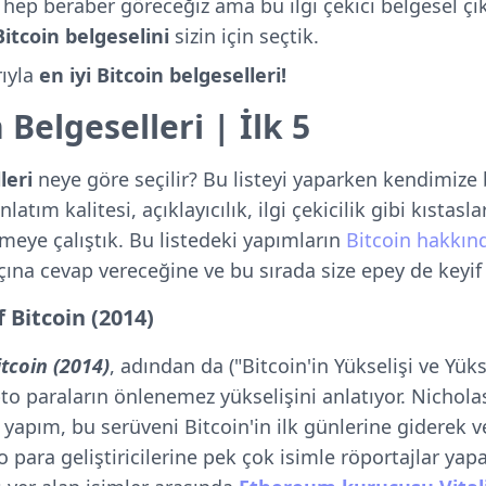
hep beraber göreceğiz ama bu ilgi çekici belgesel ç
itcoin belgeselini
sizin için seçtik.
rıyla
en iyi Bitcoin belgeselleri!
 Belgeselleri | İlk 5
lleri
neye göre seçilir? Bu listeyi yaparken kendimize
atım kalitesi, açıklayıcılık, ilgi çekicilik gibi kıstasla
çmeye çalıştık. Bu listedeki yapımların
Bitcoin hakkın
çına cevap vereceğine ve bu sırada size epey de keyif
 Bitcoin (2014)
itcoin (2014)
, adından da ("Bitcoin'in Yükselişi ve Yüks
ipto paraların önlenemez yükselişini anlatıyor. Nichol
yapım, bu serüveni Bitcoin'in ilk günlerine giderek v
o para geliştiricilerine pek çok isimle röportajlar yapa