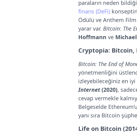
paraların neden bildiğ
finans (DeFi)
konseptine
Ödülü ve Anthem Film F
yarar var.
Bitcoin: The 
Hoffmann
ve
Michael
Cryptopia: Bitcoin,
Bitcoin: The End of Mo
yönetmenliğini üstlendi
izleyebileceğiniz en iy
Internet
(2020)
, sade
cevap vermekle kalmıyo
Belgeselde Ethereum’un
yanı sıra Bitcoin şüphe
Life on Bitcoin (201