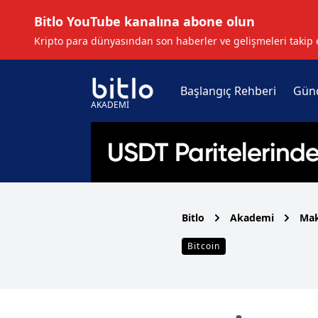
Bitlo YouTube kanalına abone olun
Kripto para dünyasından son haberler ve gelişmeleri takip 
Başlangıç Rehberi
Gün
AKADEMİ
Bitlo
Akademi
Mak
Bitcoin