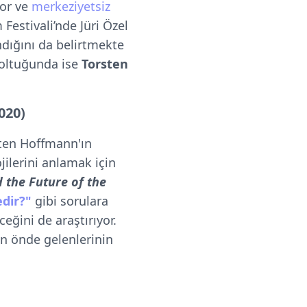
yor ve
merkeziyetsiz
estivali’nde Jüri Özel
ndığını da belirtmekte
koltuğunda ise
Torsten
020)
ten Hoffmann'ın
jilerini anlamak için
d the Future of the
dir?"
gibi sorulara
eğini de araştırıyor.
ın önde gelenlerinin