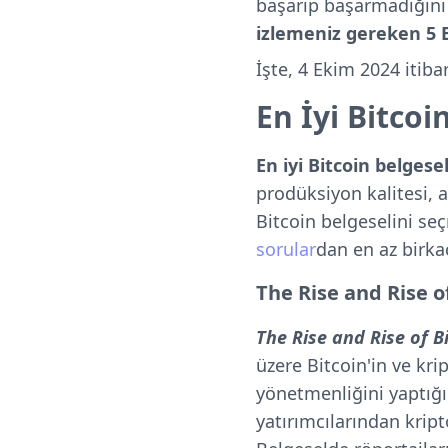
başarıp başarmadığını 
izlemeniz gereken 5 B
İşte, 4 Ekim 2024 itiba
En İyi Bitcoin
En iyi Bitcoin belgese
prodüksiyon kalitesi, anl
Bitcoin belgeselini se
sorular
dan en az birka
The Rise and Rise of
The Rise and Rise of B
üzere Bitcoin'in ve kr
yönetmenliğini yaptığı 
yatırımcılarından kript