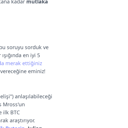
ıkana kadar
mutlaka
 bu soruyu sorduk ve
r ışığında en iyi 5
da merak ettiğiniz
 vereceğine eminiz!
elişi") anlaşılabileceği
as Mross'un
e ilk BTC
rak araştırıyor.