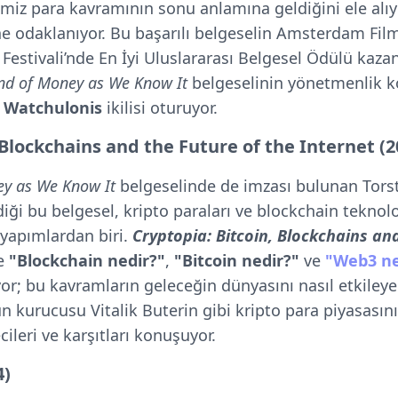
imiz para kavramının sonu anlamına geldiğini ele alı
 odaklanıyor. Bu başarılı belgeselin Amsterdam Film F
estivali’nde En İyi Uluslararası Belgesel Ödülü kaza
End of Money as We Know It
belgeselinin yönetmenlik 
 Watchulonis
ikilisi oturuyor.
 Blockchains and the Future of the Internet (2
ney as We Know It
belgeselinde de imzası bulunan Tors
ği bu belgesel, kripto paraları ve blockchain teknolo
i yapımlardan biri.
Cryptopia: Bitcoin, Blockchains an
ce
"Blockchain nedir?"
,
"Bitcoin nedir?"
ve
"Web3 ne
r; bu kavramların geleceğin dünyasını nasıl etkileyec
 kurucusu Vitalik Buterin gibi kripto para piyasasın
cileri ve karşıtları konuşuyor.
4)