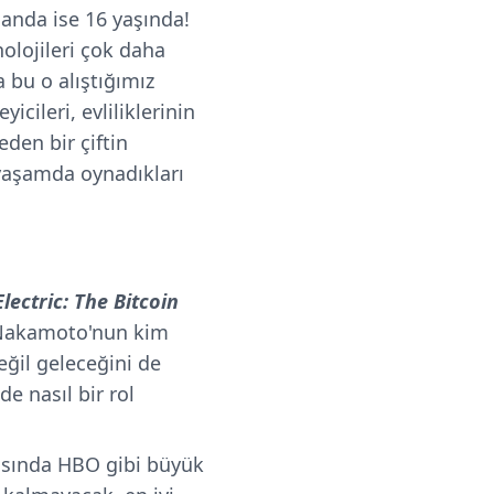
 anda ise 16 yaşında!
nolojileri çok daha
 bu o alıştığımız
icileri, evliliklerinin
den bir çiftin
 yaşamda oynadıkları
lectric: The Bitcoin
 Nakamoto'nun kim
eğil geleceğini de
e nasıl bir rol
kasında HBO gibi büyük