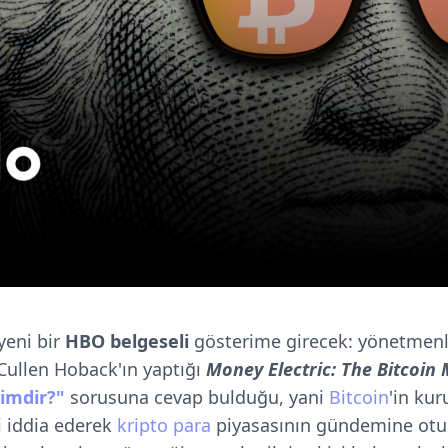
yeni bir
HBO belgeseli
gösterime girecek: yönetmenl
 Cullen Hoback'ın yaptığı
Money Electric: The Bitcoin
imdir?"
sorusuna cevap bulduğu, yani
Bitcoin
'in ku
ni iddia ederek
kripto para
piyasasının gündemine otu