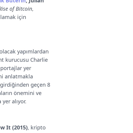
ik Buterin
, Julian
ise of Bitcoin
,
lamak için
p olacak yapımlardan
ant kurucusu Charlie
ortajlar yer
ini anlatmakla
 girdiğinden geçen 8
aların önemini ve
 yer alıyor.
ow It
(2015)
, kripto