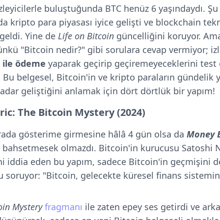
izleyicilerle buluştuğunda BTC henüz 6 yaşındaydı. Şu
 kripto para piyasası iyice gelişti ve blockchain tek
 geldi. Yine de
Life on Bitcoin
güncelliğini koruyor. Ama
nkü "Bitcoin nedir?" gibi sorulara cevap vermiyor; izley
 ile ödeme
yaparak geçirip geçiremeyeceklerini test e
 Bu belgesel, Bitcoin'in ve kripto paraların gündelik
adar geliştiğini anlamak için dört dörtlük bir yapım!
ic: The Bitcoin Mystery (2024)
ırada gösterime girmesine hâlâ 4 gün olsa da
Money E
 bahsetmesek olmazdı. Bitcoin'in kurucusu Satoshi
ni iddia eden bu yapım, sadece Bitcoin'in geçmişini d
u soruyor: "Bitcoin, gelecekte küresel finans sistemind
oin Mystery
fragmanı
ile zaten epey ses getirdi ve ar