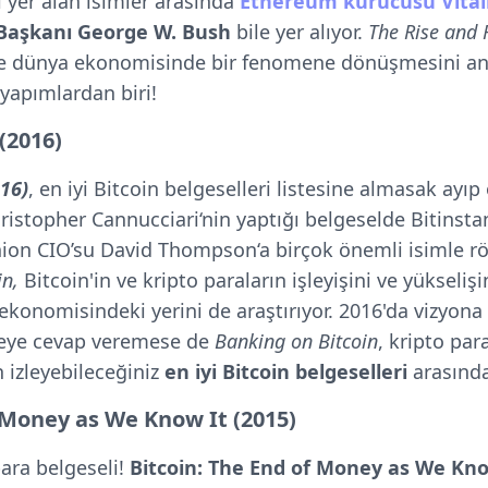
ı yer alan isimler arasında
Ethereum kurucusu Vital
Başkanı George W. Bush
bile yer alıyor.
The Rise and R
i ve dünya ekonomisinde bir fenomene dönüşmesini an
 yapımlardan biri!
(2016)
16)
, en iyi Bitcoin belgeselleri listesine almasak ayı
hristopher Cannucciari‘nin yaptığı belgeselde Bitinst
on CIO’su David Thompson‘a birçok önemli isimle röp
in,
Bitcoin'in ve kripto paraların işleyişini ve yükseliş
konomisindeki yerini de araştırıyor. 2016'da vizyona
meye cevap veremese de
Banking on Bitcoin
, kripto par
n izleyebileceğiniz
en iyi Bitcoin belgeselleri
arasında
 Money as We Know It (2015)
para belgeseli!
Bitcoin: The End of Money as We Kn