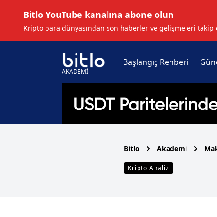
Bitlo YouTube kanalına abone olun
Kripto para dünyasından son haberler ve gelişmeleri takip 
Başlangıç Rehberi
Gün
AKADEMİ
Bitlo
Akademi
Mak
Kripto Analiz