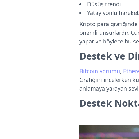
Düşüş trendi
Yatay yönlü hareket
Kripto para grafiğinde 
önemli unsurlardır. Çü
yapar ve böylece bu se
Destek ve Di
Bitcoin yorumu
,
Ethe
Grafiğini incelerken ku
anlamaya yarayan seviy
Destek Nokta