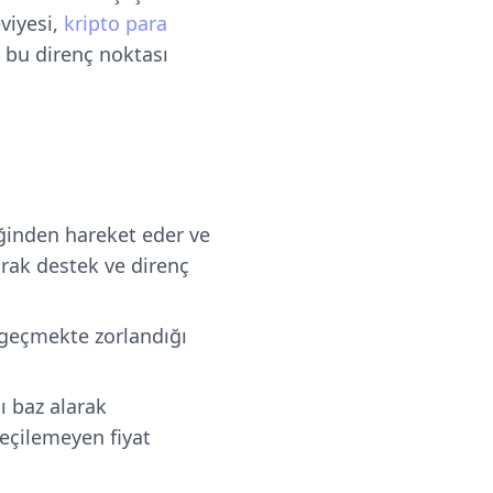
eviyesi,
kripto para
t bu direnç noktası
iğinden hareket eder ve
arak destek ve direnç
n geçmekte zorlandığı
ı baz alarak
eçilemeyen fiyat