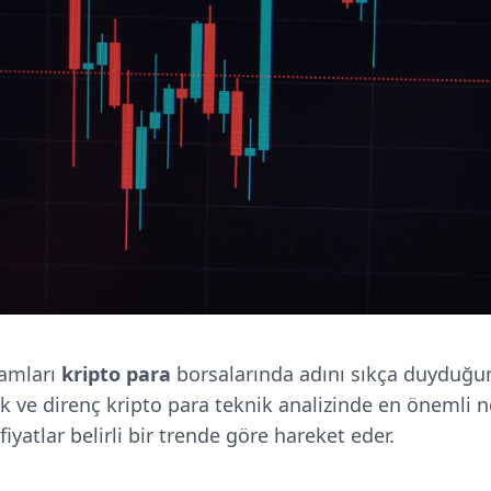
amları
kripto para
borsalarında adını sıkça duyduğ
ek ve direnç kripto para teknik analizinde en önemli no
iyatlar belirli bir trende göre hareket eder.