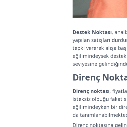
Destek Noktası
, anal
yapılan satışları durd
tepki vererek alışa başl
eğilimindeysek destek 
seviyesine gelindiğinde
Direnç Nokta
Direnç noktası
, fiyat
isteksiz olduğu fakat sa
eğilimindeyken bir dire
da tanımlanabilmekted
Direnç noktasına gelin