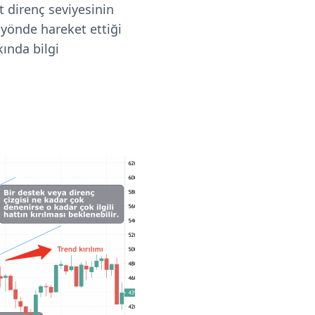
et direnç seviyesinin
i yönde hareket ettiği
kında bilgi