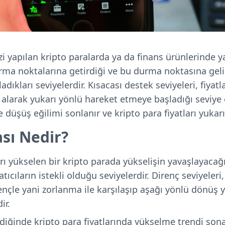
izi yapılan kripto paralarda ya da finans ürünlerinde
urma noktalarına getirdiği ve bu durma noktasına geli
adıkları seviyelerdir. Kısacası destek seviyeleri, fiyat
alarak yukarı yönlü hareket etmeye başladığı seviye o
 düşüş eğilimi sonlanır ve kripto para fiyatları yukar
sı Nedir?
ları yükselen bir kripto parada yükselişin yavaşlayacağı
tıcıların istekli olduğu seviyelerdir. Direnç seviyeleri,
nçle yani zorlanma ile karşılaşıp aşağı yönlü dönüş y
ir.
diğinde kripto para fiyatlarında yükselme trendi sona 