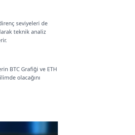
direnç seviyeleri de
larak teknik analiz
ir.
erin BTC Grafiği ve ETH
ğilimde olacağını