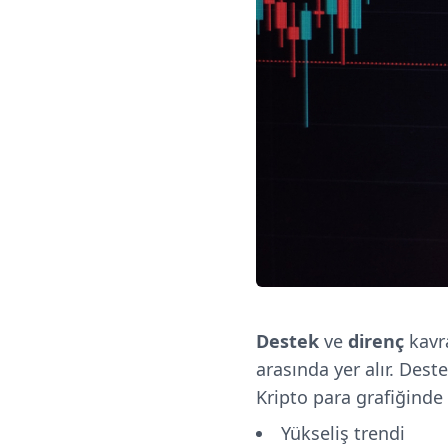
Destek
ve
direnç
kavr
arasında yer alır. Dest
Kripto para grafiğinde f
Yükseliş trendi