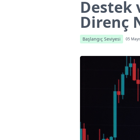
Destek 
Direnç 
Başlangıç Seviyesi
05 Mayı