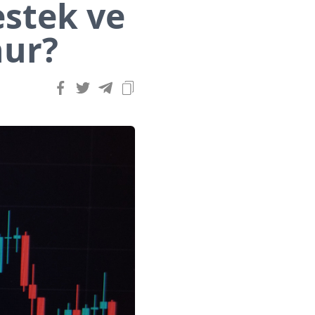
estek ve
nur?