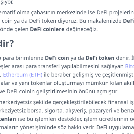
şıyor.
ernatif olma çabasının merkezinde ise DeFi projelerini
Fi coin ya da DeFi token diyoruz. Bu makalemizde
DeFi
 önde gelen
DeFi coinlere
değineceğiz.
dir?
o para birimlerine
DeFi coin
ya da
DeFi token
denir. İ
eşler arası para transferi yapılabilmesini sağlayan
Bit
i,
Ethereum (ETH)
ile beraber gelişmiş ve çeşitlenmişt
lar ve yeni tokenlar oluşturmayı mümkün kılan akıll
ve DeFi coinin geliştirilmesinin önünü açmıştır.
erkeziyetsiz şekilde gerçekleştirilebilecek finansal i
eziyetsiz borsa, sigorta, alışveriş, pazaryeri ve benzer
kenları
ise bu işlemleri destekler, işlem ücretlerinin
amaların yönetişiminde söz hakkı verir. DeFi uygulama