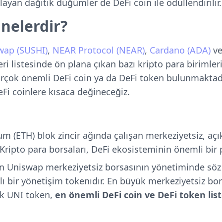
layan dağıtık düğümler de DeFi coin ile ödüllendirilir
 nelerdir?
wap (SUSHI)
,
NEAR Protocol (NEAR)
,
Cardano (ADA)
v
ri listesi
nde ön plana çıkan bazı kripto para birimleri
rçok önemli DeFi coin ya da DeFi token bulunmaktad
Fi coinlere kısaca değineceğiz.
um (ETH) blok zincir ağında çalışan merkeziyetsiz, aç
 Kripto para borsaları, DeFi ekosisteminin önemli bir 
ın Uniswap merkeziyetsiz borsasının yönetiminde söz 
ı bir yönetişim tokenıdır. En büyük merkeziyetsiz bor
ak UNI token,
en önemli DeFi coin ve DeFi token list