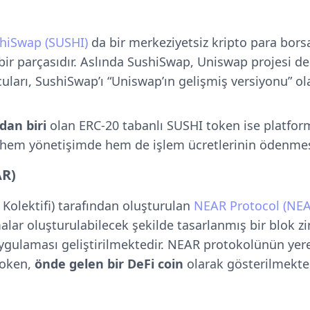
hiSwap (SUSHI)
da bir merkeziyetsiz kripto para borsa
ir parçasıdır. Aslında SushiSwap, Uniswap projesi değ
uları, SushiSwap’ı “Uniswap’ın gelişmiş versiyonu” ol
dan biri
olan ERC-20 tabanlı SUSHI token ise platfor
 hem yönetişimde hem de işlem ücretlerinin ödenmesi
AR)
Kolektifi) tarafından oluşturulan
NEAR Protocol (NEA
lar oluşturulabilecek şekilde tasarlanmış bir blok zin
ygulaması geliştirilmektedir. NEAR protokolünün yer
token,
önde gelen bir DeFi coin
olarak gösterilmekted