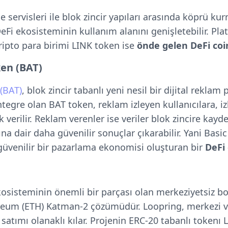
e servisleri ile blok zincir yapıları arasında köprü k
eFi ekosisteminin kullanım alanını genişletebilir. Pl
ripto para birimi LINK token ise
önde gelen DeFi coi
ken (BAT)
(BAT)
, blok zincir tabanlı yeni nesil bir dijital rekla
ntegre olan BAT token, reklam izleyen kullanıcılara, iz
k verilir. Reklam verenler ise veriler blok zincire kayd
a dair daha güvenilir sonuçlar çıkarabilir. Yani Basi
güvenilir bir pazarlama ekonomisi oluşturan bir
DeFi 
kosisteminin önemli bir parçası olan merkeziyetsiz bor
reum (ETH) Katman-2 çözümüdür. Loopring, merkezi v
satımı olanaklı kılar. Projenin ERC-20 tabanlı tokenı