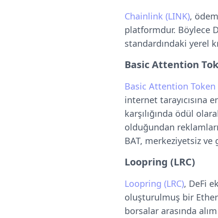
Chainlink (LINK)
, ödem
platformdur. Böylece D
standardındaki yerel k
Basic Attention To
Basic Attention Token 
internet tarayıcısına e
karşılığında ödül olara
olduğundan reklamların
BAT, merkeziyetsiz ve 
Loopring (LRC)
Loopring (LRC)
, DeFi e
oluşturulmuş bir Ethe
borsalar arasında alım 