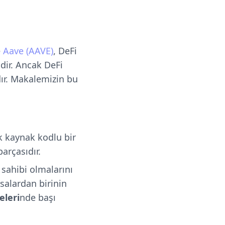
.
e
Aave (AAVE)
, DeFi
dir. Ancak DeFi
ır. Makalemizin bu
ık kaynak kodlu bir
parçasıdır.
sahibi olmalarını
salardan birinin
eleri
nde başı