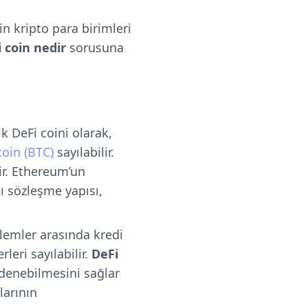
n kripto para birimleri
 coin nedir
sorusuna
lk DeFi coini olarak,
coin (BTC)
sayılabilir.
ir. Ethereum’un
ı sözleşme yapısı,
şlemler arasında kredi
leri sayılabilir.
DeFi
 ödenebilmesini sağlar
larının