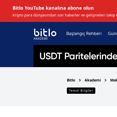
Bitlo YouTube kanalına abone olun
Kripto para dünyasından son haberler ve gelişmeleri takip 
Başlangıç Rehberi
Gün
AKADEMİ
Bitlo
Akademi
Mak
Temel Bilgiler