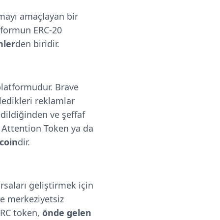
urmayı amaçlayan bir
atformun ERC-20
nler
den biridir.
m platformudur. Brave
ledikleri reklamlar
edildiğinden ve şeffaf
c Attention Token ya da
coin
dir.
saları geliştirmek için
e merkeziyetsiz
 LRC token,
önde gelen