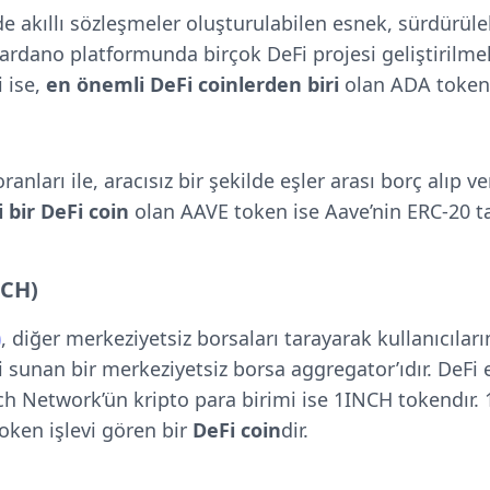
de akıllı sözleşmeler oluşturulabilen esnek, sürdürülebi
 Cardano platformunda birçok DeFi projesi geliştirilm
i ise,
en önemli DeFi coinlerden biri
olan ADA token
oranları ile, aracısız bir şekilde eşler arası borç alıp 
 bir DeFi coin
olan AAVE token ise Aave’nin ERC-20 ta
NCH)
)
, diğer merkeziyetsiz borsaları tarayarak kullanıcıların
i sunan bir merkeziyetsiz borsa aggregator’ıdır. DeFi
nch Network’ün kripto para birimi ise 1INCH tokendır
oken işlevi gören bir
DeFi coin
dir.