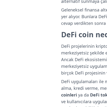
alternatif sunmaya çalı
Geleneksel finansa alt
yer alıyor. Bunlara De
cevap verdikten sonra
DeFi coin ne
DeFi projelerinin kript
merkeziyetsiz şekilde 
Ancak DeFi ekosistem
merkeziyetsiz uygulama
birçok DeFi projesinin 
DeFi uygulamaları ile m
alma, kredi verme, merk
coinleri
ya da
DeFi to
ve kullanıcılara uygul