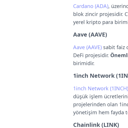
Cardano (ADA)
, üzerin
blok zincir projesidir.
yerel kripto para birim
Aave (AAVE)
Aave (AAVE)
sabit faiz 
DeFi projesidir.
Önemli
birimidir.
1inch Network (1I
1inch Network (1INCH
düşük işlem ücretlerin
projelerinden olan 1i
yönetişim hem fayda t
Chainlink (LINK)