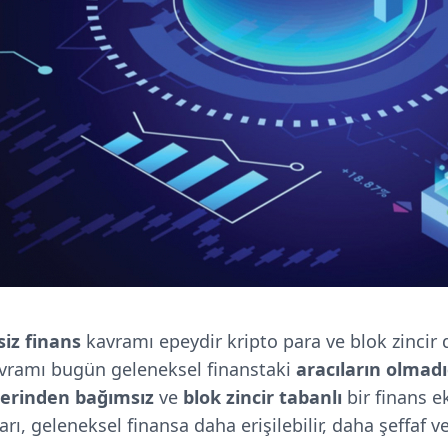
iz finans
kavramı epeydir kripto para ve blok zinci
avramı bugün geleneksel finanstaki
aracıların olmadı
lerinden bağımsız
ve
blok zincir tabanlı
bir finans e
rı, geleneksel finansa daha erişilebilir, daha şeffaf v