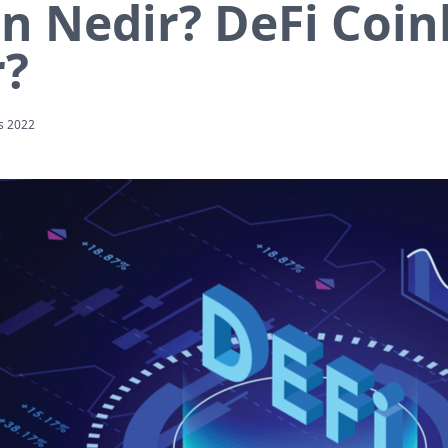
n Nedir? DeFi Coinl
r?
s 2022