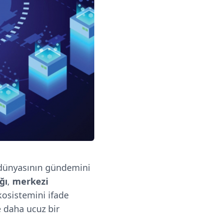
r dünyasının gündemini
ğı
,
merkezi
kosistemini ifade
e daha ucuz bir