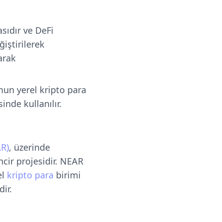
sıdır ve DeFi
iştirilerek
arak
mun yerel kripto para
nde kullanılır.
R)
, üzerinde
cir projesidir. NEAR
el
kripto para
birimi
ir.