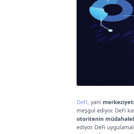
DeFi
, yani
merkeziyets
meşgul ediyor. DeFi k
otoritenin müdahale
ediyor. DeFi uygulamala