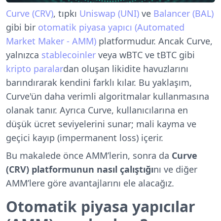
Curve (CRV)
, tıpkı
Uniswap (UNI)
ve
Balancer (BAL)
gibi bir
otomatik piyasa yapıcı (Automated
Market Maker - AMM)
platformudur. Ancak Curve,
yalnızca
stablecoinler
veya wBTC ve tBTC gibi
kripto paralar
dan oluşan likidite havuzlarını
barındırarak kendini farklı kılar. Bu yaklaşım,
Curve'ün daha verimli algoritmalar kullanmasına
olanak tanır. Ayrıca Curve, kullanıcılarına en
düşük ücret seviyelerini sunar; mali kayma ve
geçici kayıp (impermanent loss) içerir.
Bu makalede önce AMM’lerin, sonra da
Curve
(CRV) platformunun nasıl çalıştığı
nı ve diğer
AMM’lere göre avantajlarını ele alacağız.
Otomatik piyasa yapıcılar