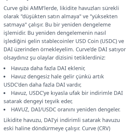
Curve gibi AMM'lerde, likidite havuzları sürekli
olarak "düşükten satın almaya" ve "yüksekten
satmaya" çalışır. Bu bir yeniden dengeleme
işlemidir. Bu yeniden dengelemenin nasıl
işlediğini gelin stablecoinler USD Coin (USDC) ve
DAI üzerinden örnekleyelim. Curve’de DAI satıyor
olsaydınız şu olaylar dizisini tetiklerdiniz:
Havuza daha fazla DAI eklenir,
Havuz dengesiz hale gelir çünkü artık
USDC'den daha fazla DAI vardır,
Havuz, USDC’ye kıyasla ufak bir indirimle DAI
satarak dengeyi teşvik eder,
HAVUZ, DAI/USDC oranını yeniden dengeler.
Likidite havuzu, DAI'yi indirimli satarak havuzu
eski haline döndürmeye çalışır. Curve (CRV)