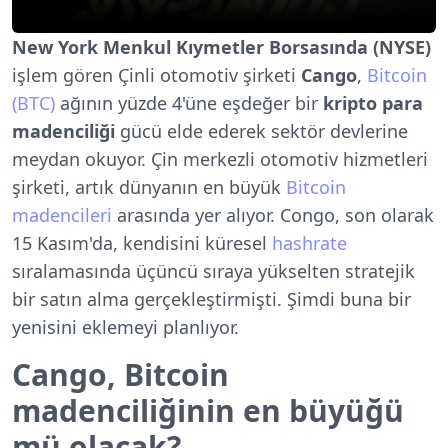
New York Menkul Kıymetler Borsasında (NYSE)
i
şlem gören Çinli otomotiv şirketi
Cango
,
Bitcoin
(BTC)
ağının yüzde 4'üne eşdeğer bir
kripto para
madenciliği
gücü elde ederek sektör devlerine
meydan okuyor. Çin merkezli otomotiv hizmetleri
şirketi, artık dünyanın en büyük
Bitcoin
madencileri
arasında yer alıyor. Congo, son olarak
15 Kasım'da,
kendisini küresel
hashrate
sıralamasında üçüncü sıraya yükselten stratejik
bir satın alma gerçekleştirmişti. Şimdi buna bir
yenisini eklemeyi planlıyor.
Cango, Bitcoin
madenciliğinin en büyüğü
mü olacak?