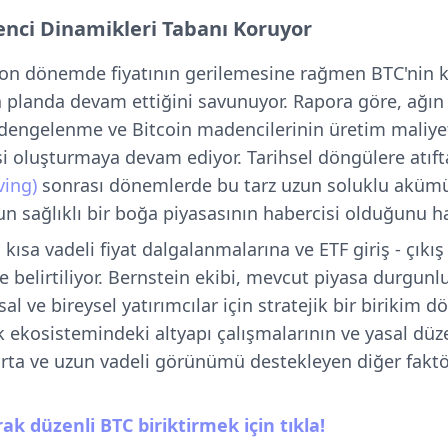
enci Dinamikleri Tabanı Koruyor
, son dönemde fiyatının gerilemesine rağmen BTC'nin
planda devam ettiğini savunuyor. Rapora göre, ağın
engelenme ve Bitcoin madencilerinin üretim maliyetle
si oluşturmaya devam ediyor. Tarihsel döngülere atıfta
ving)
sonrası dönemlerde bu tarz uzun soluklu aküm
n sağlıklı bir boğa piyasasının habercisi olduğunu hat
kısa vadeli fiyat dalgalanmalarına ve ETF giriş - çıkış 
 belirtiliyor. Bernstein ekibi, mevcut piyasa durgun
l ve bireysel yatırımcılar için stratejik bir birikim 
lık ekosistemindeki altyapı çalışmalarının ve yasal dü
orta ve uzun vadeli görünümü destekleyen diğer faktö
ak düzenli BTC biriktirmek için tıkla!