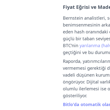
Fiyat Eğrisi ve Mad
Bernstein analistleri
benimsenmesinin arka 
eden hash oranındaki d
güçlü bir taban seviye
BTC'nin
yarılanma (hal
geçtiğini ve bu durumu
Raporda, yatırımcıların 
vermemesi gerektiği de
vadeli düşünen kurumsa
öngörüyor. Dijital var
olumlu ilerlemesi ise 
gösteriliyor.
Bitlo'da otomatik olar