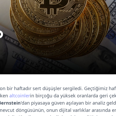
on bir haftadır sert düşüşler sergiledi. Geçtiğimiz ha
ürken
altcoinler
in birçoğu da yüksek oranlarda geri çek
Bernstein
'dan piyasaya güven aşılayan bir analiz geld
n mevcut döngüsünün, onun dijital varlıklar arasında