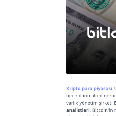
Kripto para piyasası
s
bin doların altını gör
varlık yönetim şirketi
analistleri
, Bitcoin'i