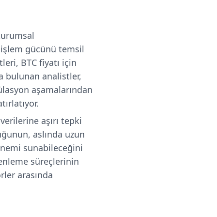
 kurumsal
 işlem gücünü temsil
ri, BTC fiyatı için
 bulunan analistler,
ülasyon aşamalarından
ırlatıyor.
verilerine aşırı tepki
luğunun, aslında uzun
dönemi sunabileceğini
zenleme süreçlerinin
rler arasında