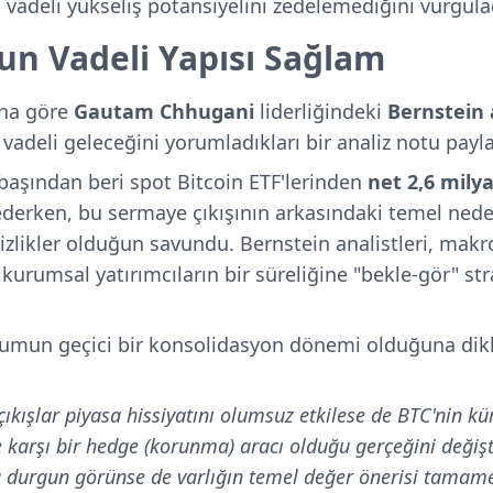
 vadeli yükseliş potansiyelini zedelemediğini vurgula
zun Vadeli Yapısı Sağlam
ına göre
Gautam Chhugani
liderliğindeki
Bernstein a
vadeli geleceğini yorumladıkları bir analiz notu payla
n başından beri spot Bitcoin ETF'lerinden
net 2,6 milya
 ederken, bu sermaye çıkışının arkasındaki temel ne
zlikler olduğun savundu. Bernstein analistleri, ma
e kurumsal yatırımcıların bir süreliğine "bekle-gör" str
umun geçici bir konsolidasyon dönemi olduğuna dikka
kışlar piyasa hissiyatını olumsuz etkilese de BTC'nin küres
karşı bir hedge (korunma) aracı olduğu gerçeğini değiş
eya durgun görünse de varlığın temel değer önerisi tamam