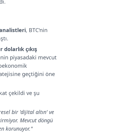
dı.
nalistleri
, BTC'nin
ştı.
r dolarlık çıkış
denin piyasadaki mevcut
kroekonomik
atejisine geçtiğini öne
t çekildi ve şu
el bir 'dijital altın' ve
tirmiyor. Mevcut döngü
en korunuyor."