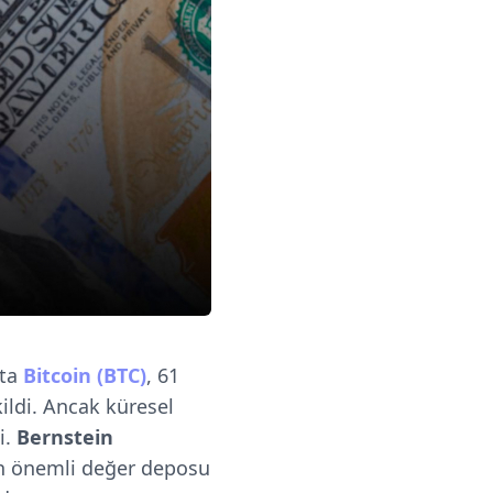
fta
Bitcoin (BTC)
, 61
ildi. Ancak küresel
i.
Bernstein
 en önemli değer deposu