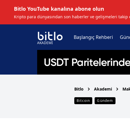
Bitlo YouTube kanalına abone olun
Kripto para dünyasından son haberler ve gelişmeleri takip 
Başlangıç Rehberi
Gün
AKADEMİ
Bitlo
Akademi
Mak
Bitcoin
Gündem