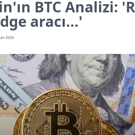
n'ın BTC Analizi: '
dge aracı...'
ran 2026