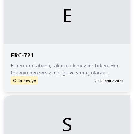
E
ERC-721
Ethereum tabanlı, takas edilemez bir token. Her
tokenın benzersiz olduğu ve sonuç olarak
değiştirilemez olduğu anlamına gelir.
Orta Seviye
29 Temmuz 2021
S