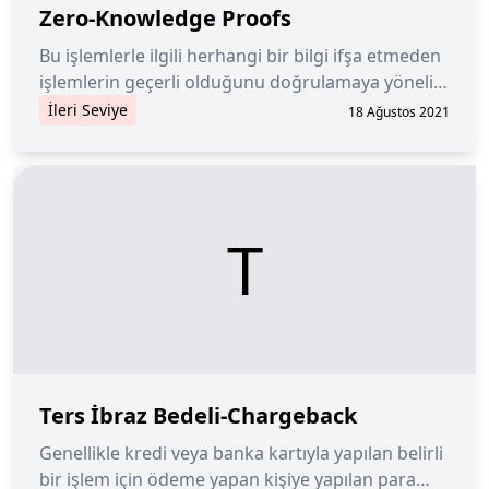
Zero-Knowledge Proofs
Bu işlemlerle ilgili herhangi bir bilgi ifşa etmeden
işlemlerin geçerli olduğunu doğrulamaya yönelik
kanıtlar, meşruiyetini korurken işlemin gizliliğini
İleri Seviye
18 Ağustos 2021
sağlar.
T
Ters İbraz Bedeli-Chargeback
Genellikle kredi veya banka kartıyla yapılan belirli
bir işlem için ödeme yapan kişiye yapılan para