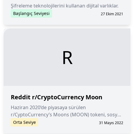
Şifreleme teknolojilerini kullanan dijital varlıklar.
Başlangıç Seviyesi
27 Ekim 2021
R
Reddit r/CryptoCurrency Moon
Haziran 2020’de piyasaya sürülen
r/CyptoCurrency’s Moons (MOON) tokeni, sosyal
haber toplama, içerik derecelendirme ve topluluk
Orta Seviye
31 Mayıs 2022
tartışmalarını birleştiren bir sosyal ağ olan Reddit