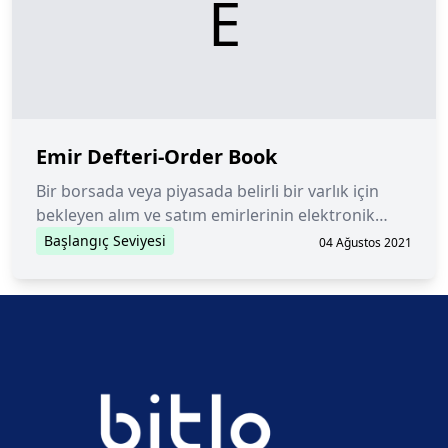
E
Emir Defteri-Order Book
Bir borsada veya piyasada belirli bir varlık için
bekleyen alım ve satım emirlerinin elektronik
listesi.
Başlangıç Seviyesi
04 Ağustos 2021