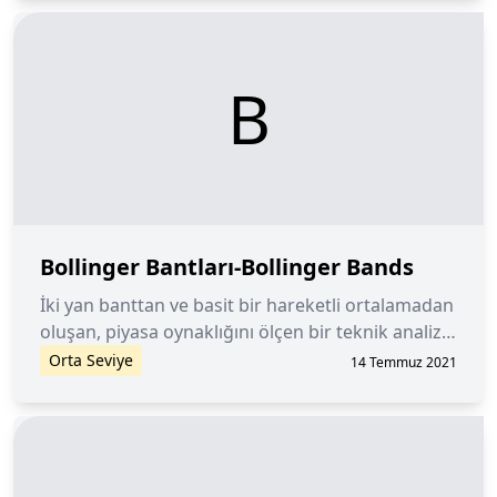
yeni “Topluluk Puanları” modelinin bir parçasıdır.
B
Bollinger Bantları-Bollinger Bands
İki yan banttan ve basit bir hareketli ortalamadan
oluşan, piyasa oynaklığını ölçen bir teknik analiz
göstergesidir.
Orta Seviye
14 Temmuz 2021