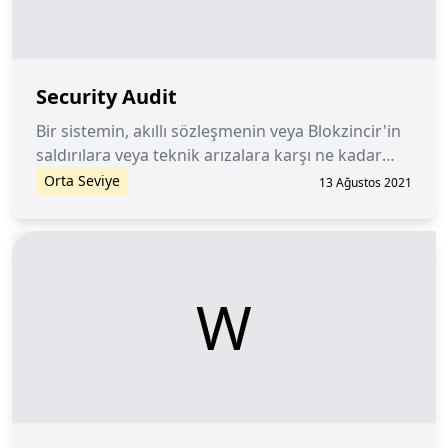
Security Audit
Bir sistemin, akıllı sözleşmenin veya Blokzincir'in
saldırılara veya teknik arızalara karşı ne kadar
güvenli olduğunu değerlendirmeye yarayan
Orta Seviye
13 Ağustos 2021
sistematik bir analiz.
W