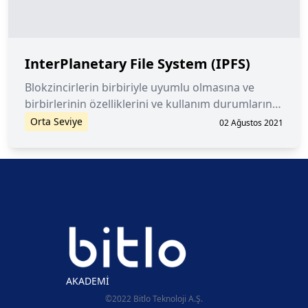
InterPlanetary File System (IPFS)
Blokzincirlerin birbiriyle uyumlu olmasına ve
birbirlerinin özelliklerini ve kullanım durumlarını
oluşturmasına izin veren bir kavram.
Orta Seviye
02 Ağustos 2021
AKADEMİ
©2022 Bitlo Teknoloji A.Ş.