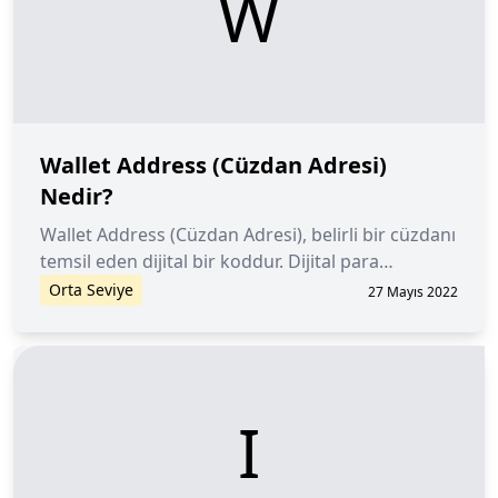
W
Wallet Address (Cüzdan Adresi)
Nedir?
Wallet Address (Cüzdan Adresi), belirli bir cüzdanı
temsil eden dijital bir koddur. Dijital para
göndermek ve almak ve fonları saklamak için
Orta Seviye
27 Mayıs 2022
kullanılır.
I