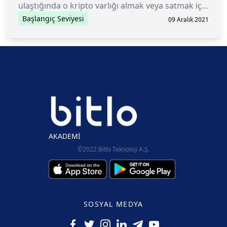
ulaştığında o kripto varlığı almak veya satmak için
aracıya verilen emirdir.
Başlangıç Seviyesi
09 Aralık 2021
AKADEMİ
©2022 Bitlo Teknoloji A.Ş.
SOSYAL MEDYA