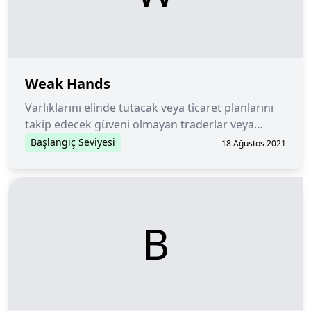
Weak Hands
Varlıklarını elinde tutacak veya ticaret planlarını
takip edecek güveni olmayan traderlar veya
yatırımcılara atıfta bulunan bir terim.
Başlangıç Seviyesi
18 Ağustos 2021
B