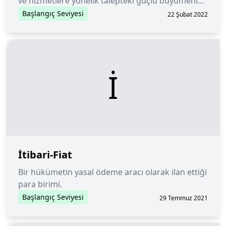
ve hizmetlere yönelik talepteki güçlü büyümenin
yönlendirdiği sürekli bir genişleme dönemi olarak
Başlangıç Seviyesi
22 Şubat 2022
tanımlanır.
İ
İtibari-Fiat
Bir hükümetin yasal ödeme aracı olarak ilan ettiği
para birimi.
Başlangıç Seviyesi
29 Temmuz 2021