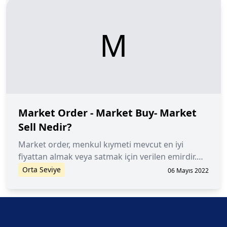
M
Market Order - Market Buy- Market
Sell Nedir?
Market order, menkul kıymeti mevcut en iyi
fiyattan almak veya satmak için verilen emirdir.
Market buy işlemi, mevcut piyasa fiyatından
Orta Seviye
06 Mayıs 2022
belirli bir miktarda kripto para satın alma emridir.
Market sell, kripto paranın mevcut piyasa
fiyatından satılmasıdır.