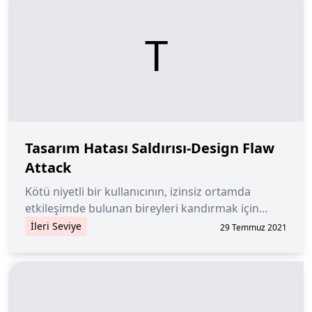
T
Tasarım Hatası Saldırısı-Design Flaw
Attack
Kötü niyetli bir kullanıcının, izinsiz ortamda
etkileşimde bulunan bireyleri kandırmak için
bilerek bir akıllı sözleşme, merkezi olmayan bir
İleri Seviye
29 Temmuz 2021
piyasa veya belirli kusurları bilen başka bir yazılım
oluşturduğu bir saldırı.