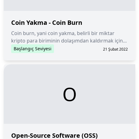
Coin Yakma - Coin Burn
Coin burn, yani coin yakma, belirli bir miktar
kripto para biriminin dolaşımdan kaldırmak için
kasıtlı olarak kullanılamaz bir cüzdan adresine
Başlangıç Seviyesi
21 Şubat 2022
gönderilmesi işlemidir.
O
Open-Source Software (OSS)