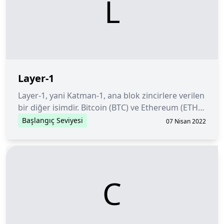
L
Layer-1
Layer-1, yani Katman-1, ana blok zincirlere verilen
bir diğer isimdir. Bitcoin (BTC) ve Ethereum (ETH)
en popüler Katman-1 blok zincirleridir.
Başlangıç Seviyesi
07 Nisan 2022
C