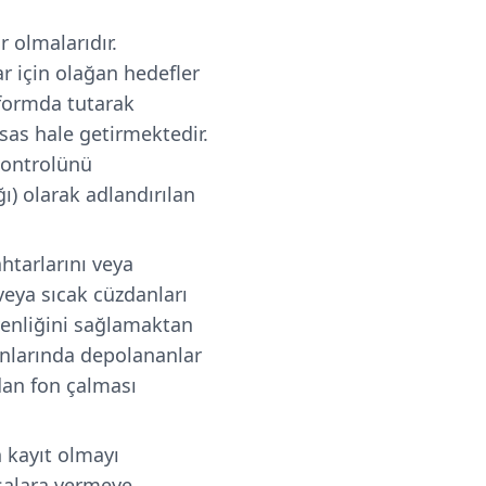
 olmalarıdır.
ar için olağan hedefler
tformda tutarak
ssas hale getirmektedir.
 kontrolünü
ı) olarak adlandırılan
ahtarlarını veya
eya sıcak cüzdanları
venliğini sağlamaktan
anlarında depolananlar
dan fon çalması
 kayıt olmayı
rsalara vermeye