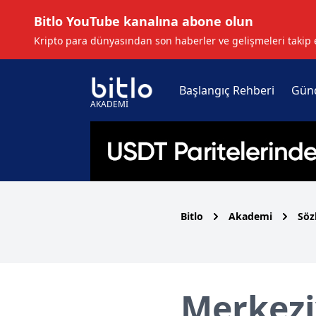
Bitlo YouTube kanalına abone olun
Kripto para dünyasından son haberler ve gelişmeleri takip 
Başlangıç Rehberi
Gün
AKADEMİ
Bitlo
Akademi
Söz
Merkezi