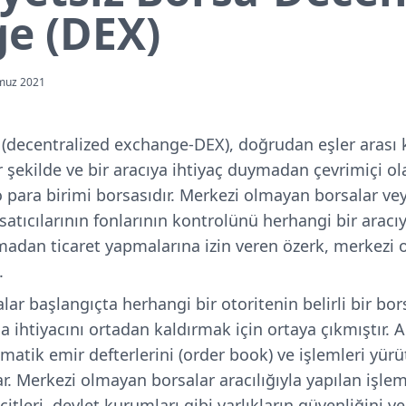
e (DEX)
muz 2021
 (decentralized exchange-DEX), doğrudan eşler arası k
ir şekilde ve bir aracıya ihtiyaç duymadan çevrimiçi 
to para birimi borsasıdır. Merkezi olmayan borsalar vey
a satıcılarının fonlarının kontrolünü herhangi bir ara
adan ticaret yapmalarına izin veren özerk, merkezi
.
ar başlangıçta herhangi bir otoritenin belirli bir bor
htiyacını ortadan kaldırmak için ortaya çıkmıştır. Ak
matik emir defterlerini (order book) ve işlemleri yürü
ar. Merkezi olmayan borsalar aracılığıyla yapılan işle
tleri, devlet kurumları gibi varlıkların güvenliğini v