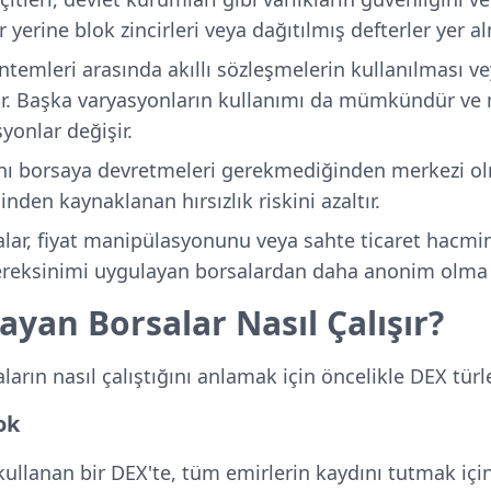
 yerine blok zincirleri veya dağıtılmış defterler yer 
ntemleri arasında akıllı sözleşmelerin kullanılması v
alır. Başka varyasyonların kullanımı da mümkündür ve 
yonlar değişir.
arını borsaya devretmeleri gerekmediğinden merkezi o
den kaynaklanan hırsızlık riskini azaltır.
ar, fiyat manipülasyonunu veya sahte ticaret hacmini
ereksinimi uygulayan borsalardan daha anonim olma öz
yan Borsalar Nasıl Çalışır?
rın nasıl çalıştığını anlamak için öncelikle DEX türle
ok
llanan bir DEX'te, tüm emirlerin kaydını tutmak içi