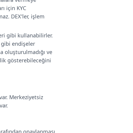
rı için KYC
az. DEX'ler, işlem
i gibi kullanabilirler.
gibi endişeler
da oluşturulmadığı ve
ik gösterebileceğini
ar. Merkeziyetsiz
var.
arafından onaylanması