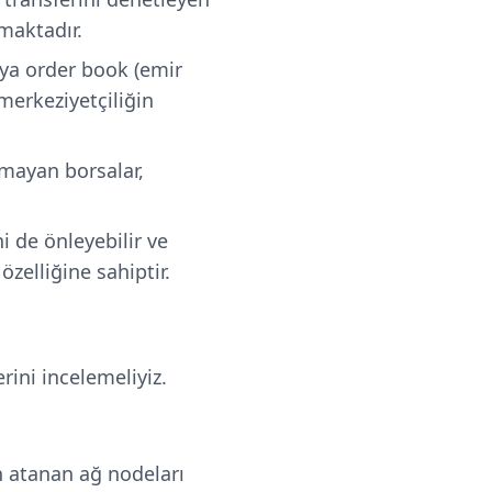
almaktadır.
eya order book (emir
merkeziyetçiliğin
lmayan borsalar,
 de önleyebilir ve
elliğine sahiptir.
rini incelemeliyiz.
n atanan ağ nodeları