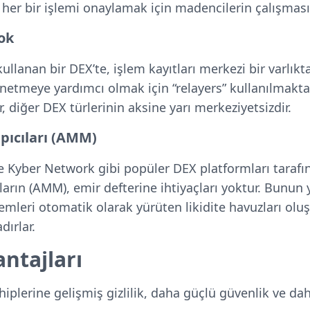
 her bir işlemi onaylamak için madencilerin çalışması
ok
llanan bir DEX’te, işlem kayıtları merkezi bir varlıkt
önetmeye yardımcı olmak için “relayers” kullanılmakta
r, diğer DEX türlerinin aksine yarı merkeziyetsizdir.
pıcıları (AMM)
 Kyber Network gibi popüler DEX platformları tarafı
arın (AMM), emir defterine ihtiyaçları yoktur. Bunun ye
mleri otomatik olarak yürüten likidite havuzları oluş
dırlar.
antajları
sahiplerine gelişmiş gizlilik, daha güçlü güvenlik ve dah