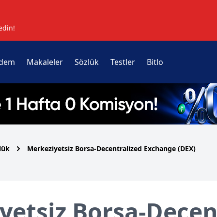
edin!
dem
Makaleler
Sözlük
Testler
Bitlo
lük
Merkeziyetsiz Borsa-Decentralized Exchange (DEX)
yetsiz Borsa-Decen