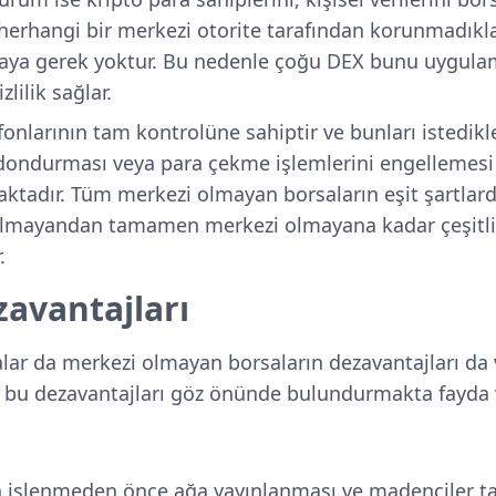
 herhangi bir merkezi otorite tarafından korunmadıkla
maya gerek yoktur. Bu nedenle çoğu DEX bunu uygulam
zlilik sağlar.
fonlarının tam kontrolüne sahiptir ve bunları istedikler
ı dondurması veya para çekme işlemlerini engellemesi 
ktadır. Tüm merkezi olmayan borsaların eşit şartlar
 olmayandan tamamen merkezi olmayana kadar çeşitlil
r.
zavantajları
lar da merkezi olmayan borsaların dezavantajları da v
 bu dezavantajları göz önünde bulundurmakta fayda 
in işlenmeden önce ağa yayınlanması ve madenciler t