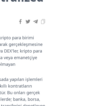
ripto para birimi
olarak gerçekleşmesine
a DEX'ler, kripto para
cıya veya emanetçiye
 olmayan
sada yapılan işlemleri
ıllı kontratların
tür. Bu onları gerçek
mlerde; banka, borsa,
e transferini denetleyen