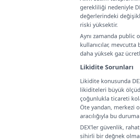
gerekliliği nedeniyle D
değerlerindeki değişik
riski yüksektir.
Aynı zamanda public or
kullanıcılar, mevcutta
daha yüksek gaz ücretler
Likidite Sorunları
Likidite konusunda DEX
likiditeleri büyük ölçü
çoğunlukla ticareti kol
Öte yandan, merkezi olm
aracılığıyla bu duruma
DEX’ler güvenlik, rahat
sihirli bir değnek olm