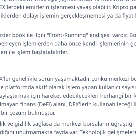
EX'lerdeki emirlerin işlenmesi yavaş olabilir. Kripto p
liklerden dolayı işlemin gerçekleşmemesi ya da fiya
der book ile ilgili "Front-Running" endişesi vardır. 
 bekleyen işlemlerden daha önce kendi işlemlerinin ger
i ile işlem başlatabilirler.
'ler genellikle sorun yaşamaktadır çünkü merkezi bo
de platformda aktif olarak işlem yapan kullanıcı sayısı
aylaştırmak için hareket edebilecekleri herhangi bir f
ayan finans (DeFi) alanı, DEX'lerin kullanabileceği li
 bir çözüm bulmuştur.
lık ve gizlilik sağlasa da merkezi borsaların uğraştığ
adığını unutmamakta fayda var. Teknolojik gelişmelere