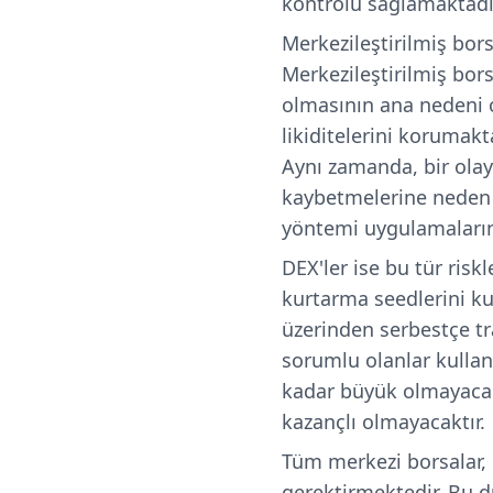
kontrolü sağlamaktadı
Merkezileştirilmiş bor
Merkezileştirilmiş bors
olmasının ana nedeni o
likiditelerini korumakt
Aynı zamanda, bir olayı
kaybetmelerine neden ol
yöntemi uygulamaların
DEX'ler ise bu tür risk
kurtarma seedlerini k
üzerinden serbestçe tr
sorumlu olanlar kullan
kadar büyük olmayacağ
kazançlı olmayacaktır.
Tüm merkezi borsalar, 
gerektirmektedir. Bu du