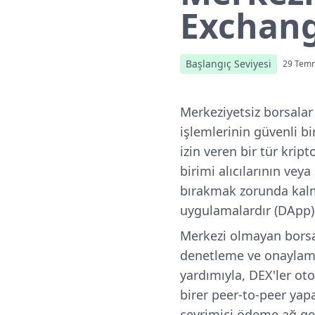
Exchang
Başlangıç Seviyesi
29 Tem
Merkeziyetsiz borsalar
işlemlerinin güvenli b
izin veren bir tür krip
birimi alıcılarının vey
bırakmak zorunda kalm
uygulamalardır (DApp)
Merkezi olmayan borsal
denetleme ve onaylama i
yardımıyla, DEX'ler oto
birer peer-to-peer yap
çevrimiçi ödeme ağ geçi