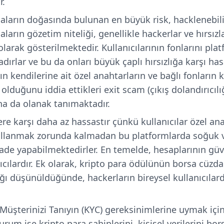
r.
saların doğasında bulunan en büyük risk, hacklenebilir
aların gözetim niteliği, genellikle hackerlar ve hırsızl
larak gösterilmektedir. Kullanıcılarının fonlarını pla
adırlar ve bu da onları büyük çaplı hırsızlığa karşı ha
n kendilerine ait özel anahtarların ve bağlı fonların
duğunu iddia ettikleri exit scam (çıkış dolandırıcılığ
a da olanak tanımaktadır.
lere karşı daha az hassastır çünkü kullanıcılar özel an
ullanmak zorunda kalmadan bu platformlarda soğuk v
ade yapabilmektedirler. En temelde, hesaplarının gü
ıcılardır. Ek olarak, kripto para ödülünün borsa cüzd
ı düşünüldüğünde, hackerların bireysel kullanıcılar
Müşterinizi Tanıyın (KYC) gereksinimlerine uymak için
rum ise kripto para sahiplerini, kişisel verilerini bo