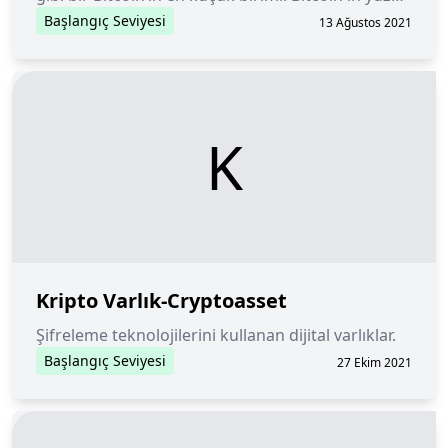
milyonda birine veya 0.00000001 BTC'ye eşittir.
Başlangıç Seviyesi
13 Ağustos 2021
K
Kripto Varlık-Cryptoasset
Şifreleme teknolojilerini kullanan dijital varlıklar.
Başlangıç Seviyesi
27 Ekim 2021