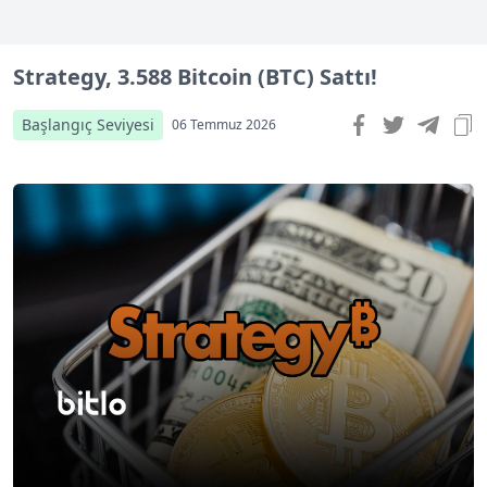
Strategy, 3.588 Bitcoin (BTC) Sattı!
Başlangıç Seviyesi
06 Temmuz 2026