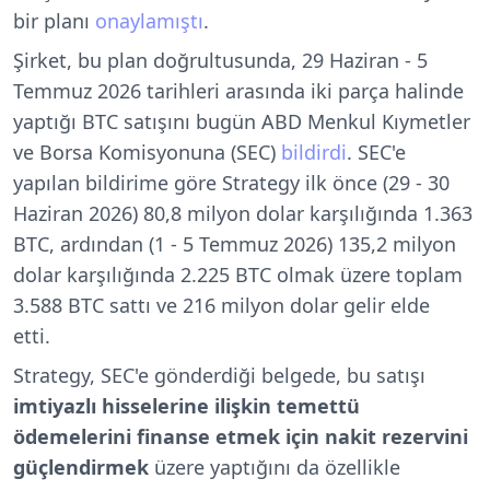
bir planı
onaylamıştı
.
Şirket, bu plan doğrultusunda, 29 Haziran - 5
Temmuz 2026 tarihleri arasında iki parça halinde
yaptığı BTC satışını bugün ABD Menkul Kıymetler
ve Borsa Komisyonuna (SEC)
bildirdi
. SEC'e
yapılan bildirime göre Strategy ilk önce (29 - 30
Haziran 2026) 80,8 milyon dolar karşılığında 1.363
BTC, ardından (1 - 5 Temmuz 2026) 135,2 milyon
dolar karşılığında 2.225 BTC olmak üzere toplam
3.588 BTC sattı ve 216 milyon dolar gelir elde
etti.
Strategy, SEC'e gönderdiği belgede, bu satışı
imtiyazlı hisselerine ilişkin
temettü
ödemelerini finanse etmek için nakit rezervini
güçlendirmek
üzere yaptığını da özellikle