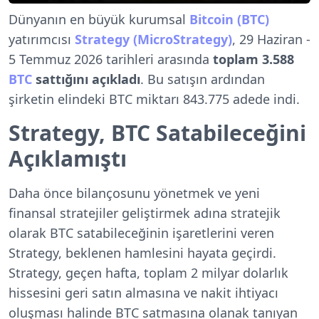
Dünyanın en büyük kurumsal
Bitcoin (BTC)
yatırımcısı
Strategy (MicroStrategy)
, 29 Haziran -
5 Temmuz 2026 tarihleri arasında
toplam 3.588
BTC
sattığını açıkladı
. Bu satışın ardından
şirketin elindeki BTC miktarı 843.775 adede indi.
Strategy, BTC Satabileceğini
Açıklamıştı
Daha önce bilançosunu yönetmek ve yeni
finansal stratejiler geliştirmek adına stratejik
olarak BTC satabileceğinin işaretlerini veren
Strategy, beklenen hamlesini hayata geçirdi.
Strategy, geçen hafta, toplam 2 milyar dolarlık
hissesini geri satın almasına ve nakit ihtiyacı
oluşması halinde BTC satmasına olanak tanıyan