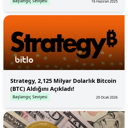
Başlangıç Seviyesi
16 Haziran 2025
Strategy, 2,125 Milyar Dolarlık Bitcoin
(BTC) Aldığını Açıkladı!
Başlangıç Seviyesi
20 Ocak 2026