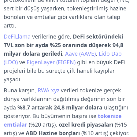
sert bir düşüş yaşarken, tokenleştirilmiş hazine
bonoları ve emtialar gibi varlıklara olan talep
arttı.
DeFiLlama
verilerine göre,
DeFi sektöründeki
TVL son bir ayda
%25 oranında düşerek
94,8
milyar dolara geriledi.
Aave (AAVE)
,
Lido Dao
(LDO)
ve
EigenLayer (EIGEN)
gibi en büyük DeFi
projeleri bile bu süreçte çift haneli kayıplar
yaşadı.
Buna karşın,
RWA.xyz
verileri tokenize gerçek
dünya varlıklarının dağıtılmış değerinin son bir
ayda
%8,7 artarak 24,8 milyar dolara
ulaştığını
gösteriyor. Bu büyümenin başını ise
tokenize
emtialar
(%20 artış),
özel kredi piyasaları
(%15
artış) ve
ABD Hazine borçları
(%10 artış) çekiyor.