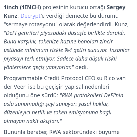
1inch (1INCH)
projesinin kurucu ortağı
Sergey
Kunz
,
Decrypt
'e verdiği demeçte bu durumu
"sermaye rotasyonu" olarak değerlendirdi. Kunz,
"DeFi getirileri piyasadaki düşüşle birlikte daraldı.
Buna karşılık, tokenize hazine bonoları zincir
üstünde minimum riskle %4 getiri sunuyor. İnsanlar
piyasayı terk etmiyor. Sadece daha düşük riskli
yöntemlere geçiş yapıyorlar,"
dedi.
Programmable Credit Protocol CEO'su Rico van
der Veen ise bu geçişin yapısal nedenleri
olduğunu öne sürdü:
"RWA protokolleri DeFi'nin
asla sunamadığı şeyi sunuyor: yasal haklar,
düzenleyici netlik ve token emisyonuna bağlı
olmayan nakit akışları."
Bununla beraber, RWA sektöründeki büyüme