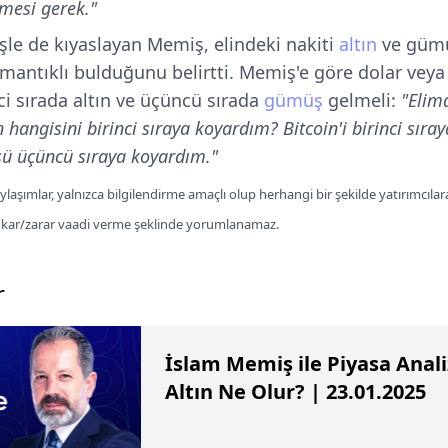
lmesi gerek."
üşle de kıyaslayan Memiş, elindeki nakiti
altın
ve gümü
antıklı bulduğunu belirtti. Memiş'e göre dolar veya 
nci sırada altın ve üçüncü sırada
gümüş
gelmeli:
"Elim
 hangisini birinci sıraya koyardım? Bitcoin'i birinci sıray
ü üçüncü sıraya koyardım."
laşımlar, yalnızca bilgilendirme amaçlı olup herhangi bir şekilde yatırımcılar
a kar/zarar vaadi verme şeklinde yorumlanamaz.
r
İslam Memiş ile Piyasa Analiz
Altın Ne Olur? | 23.01.2025