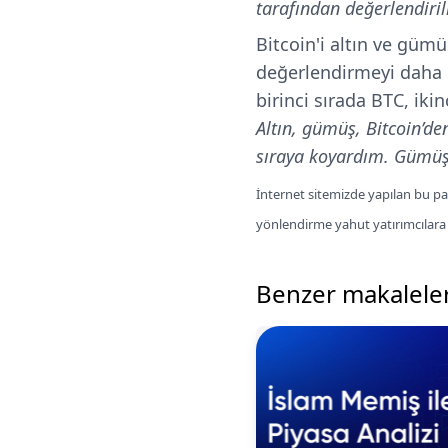
tarafından değerlendiri
Bitcoin'i altın ve güm
değerlendirmeyi daha m
birinci sırada BTC, iki
Altın, gümüş, Bitcoin’den
sıraya koyardım. Gümüş
İnternet sitemizde yapılan bu pay
yönlendirme yahut yatırımcılar
Benzer makalele