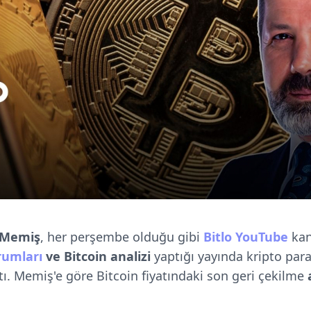
m Memiş
, her perşembe olduğu gibi
Bitlo YouTube
kan
rumları
ve Bitcoin analizi
yaptığı yayında kripto para
tı. Memiş'e göre Bitcoin fiyatındaki son geri çekilme