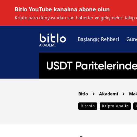
Bitlo YouTube kanalına abone olun
Kripto para dünyasından son haberler ve gelişmeleri takip 
Başlangıç Rehberi
Gün
AKADEMİ
Bitlo
Akademi
Mak
Bitcoin
Kripto Analiz