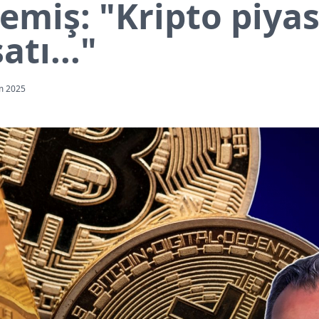
emiş: "Kripto piya
atı..."
m 2025