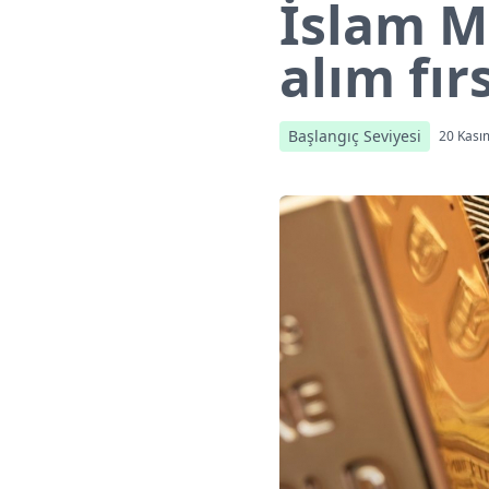
İslam M
alım fırs
Başlangıç Seviyesi
20 Kası