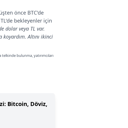
şten önce BTC'de
TL'de bekleyenler için
de dolar veya TL var.
a koyardım. Altını ikinci
a telkinde bulunma, yatırımcıları
i: Bitcoin, Döviz,