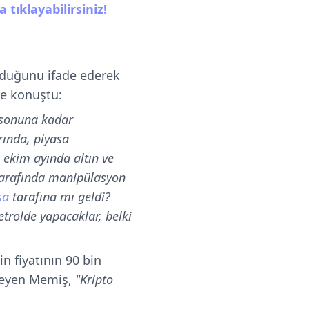
tıklayabilirsiniz!
lduğunu ifade ederek
le konuştu:
l sonuna kadar
rında, piyasa
 ekim ayında altın ve
 tarafında manipülasyon
sa
tarafına mı geldi?
trolde yapacaklar, belki
n fiyatının 90 bin
yleyen Memiş,
"Kripto