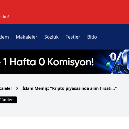
edin!
dem
Makaleler
Sözlük
Testler
Bitlo
aleler
İslam Memiş: "Kripto piyasasında alım fırsatı..."
Gündem