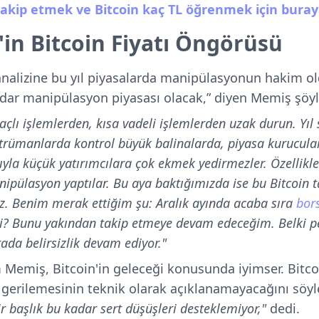
 takip etmek ve Bitcoin kaç TL öğrenmek için buraya 
in Bitcoin Fiyatı Öngörüsü
analizine bu yıl piyasalarda manipülasyonun hakim o
adar manipülasyon piyasası olacak,” diyen Memiş şöy
açlı işlemlerden, kısa vadeli işlemlerden uzak durun. Yı
trümanlarda kontrol büyük balinalarda, piyasa kurucula
ıyla küçük yatırımcılara çok ekmek yedirmezler. Özellikle
ipülasyon yaptılar. Bu aya baktığımızda ise bu Bitcoin
uz. Benim merak ettiğim şu: Aralık ayında acaba sıra
bor
ldi? Bunu yakından takip etmeye devam edeceğim. Belki pe
ada belirsizlik devam ediyor."
Memiş, Bitcoin'in geleceği konusunda iyimser. Bitcoi
r gerilemesinin teknik olarak açıklanamayacağını sö
r başlık bu kadar sert düşüşleri desteklemiyor,"
dedi.