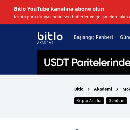
Bitlo YouTube kanalına abone olun
Kripto para dünyasından son haberler ve gelişmeleri takip 
Başlangıç Rehberi
Gün
AKADEMİ
Bitlo
Akademi
Mak
Kripto Analiz
Gündem