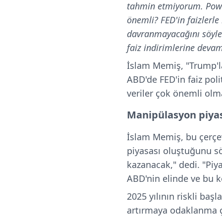
tahmin etmiyorum. Powel
önemli? FED'in faizlerle i
davranmayacağını söyle
faiz indirimlerine deva
İslam Memiş, "Trump'la
ABD'de FED'in faiz po
veriler çok önemli olm
Manipülasyon piyas
İslam Memiş, bu çerçev
piyasası oluştuğunu sö
kazanacak," dedi. "Piy
ABD'nin elinde ve bu k
2025 yılının riskli baş
artırmaya odaklanma 