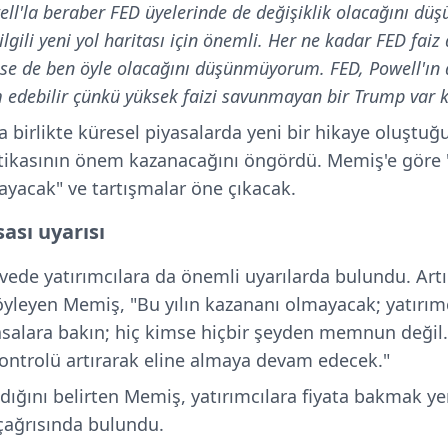
l'la beraber FED üyelerinde de değişiklik olacağını d
lgili yeni yol haritası için önemli. H
er ne kadar FED faiz
se de ben öyle olacağını düşünmüyorum. FED, Powell'ın
m edebilir çünkü yüksek faizi savunmayan bir Trump var 
 birlikte küresel piyasalarda yeni bir hikaye oluştuğu
litikasının önem kazanacağını öngördü. Memiş'e gör
ayacak" ve tartışmalar öne çıkacak.
ası uyarısı
ede yatırımcılara da önemli uyarılarda bulundu. Art
yleyen Memiş, "Bu yılın kazananı olmayacak; yatırımcı
asalara bakın; hiç kimse hiçbir şeyden memnun değil.
ontrolü artırarak eline almaya devam edecek."
ladığını belirten Memiş, yatırımcılara fiyata bakmak ye
çağrısında bulundu.