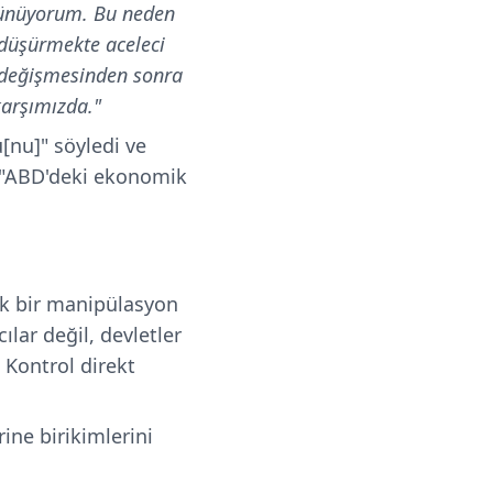
üşünüyorum. Bu neden
 düşürmekte aceleci
 değişmesinden sonra
karşımızda."
[nu]" söyledi ve
e "ABD'deki ekonomik
ık bir manipülasyon
lar değil, devletler
 Kontrol direkt
rine birikimlerini