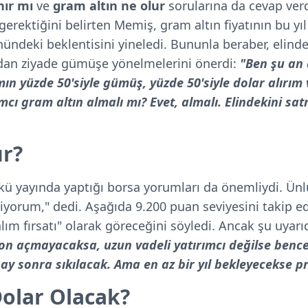
nır mı
ve
gram altın ne olur
sorularına da cevap verd
gerektiğini belirten Memiş, gram altın fiyatının bu yıl
nündeki beklentisini yineledi. Bununla beraber, elinde
ndan ziyade gümüşe yönelmelerini önerdi:
"Ben şu an 
n yüzde 50'siyle gümüş, yüzde 50'siyle dolar alırım
mcı gram altın almalı mı? Evet, almalı. Elindekini sat
ur?
ü yayında yaptığı borsa yorumları da önemliydi. Ünlü
liyorum," dedi. Aşağıda 9.200 puan seviyesini takip e
alım fırsatı" olarak göreceğini söyledi. Ancak şu uyar
isyon açmayacaksa, uzun vadeli yatırımcı değilse benc
 ay sonra sıkılacak. Ama en az bir yıl bekleyecekse
Dolar Olacak?