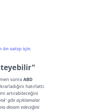
 ön satışı için
teyebilir"
hemen sonra
ABD
krarladığını
hatırlattı.
mi artırabileceğini
ok' gibi açıklamalar
una devam edeceğini