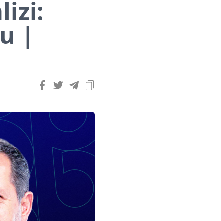
izi:
u |