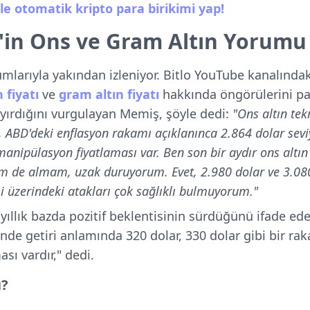
ile otomatik kripto para birikimi yap!
'in Ons ve Gram Altın Yorumu
mlarıyla yakından izleniyor. Bitlo YouTube kanalındak
 fiyatı
ve
gram altın fiyatı
hakkında öngörülerini payl
ayırdığını vurgulayan Memiş, şöyle dedi:
"Ons altın tek
n, ABD'deki enflasyon rakamı açıklanınca 2.864 dolar sev
manipülasyon fiyatlaması var. Ben son bir aydır ons altın 
im de almam, uzak duruyorum. Evet, 2.980 dolar ve 3.080
i üzerindeki atakları çok sağlıklı bulmuyorum."
e yıllık bazda pozitif beklentisinin sürdüğünü ifade e
sinde getiri anlamında 320 dolar, 330 dolar gibi bir r
sı vardır," dedi.
ı?