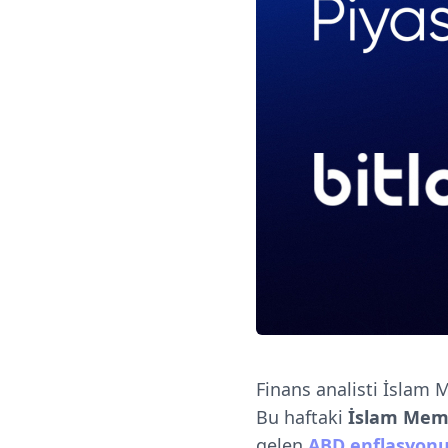
Finans analisti
İslam 
Bu haftaki
İslam Memiş
gelen
ABD enflasyon