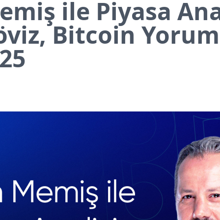
miş ile Piyasa Anal
öviz, Bitcoin Yorum
025