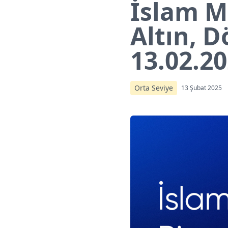
İslam Me
Altın, D
13.02.2
Orta Seviye
13 Şubat 2025