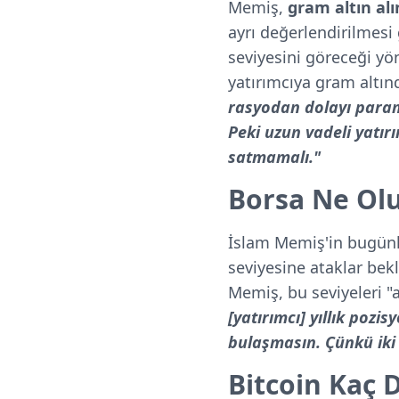
Memiş,
gram altın alı
ayrı değerlendirilmesi 
seviyesini göreceği yö
yatırımcıya gram altı
rasyodan dolayı paramı
Peki uzun vadeli yatırı
satmamalı."
Borsa Ne Ol
İslam Memiş'in bugünk
seviyesine ataklar bek
Memiş, bu seviyeleri "
[yatırımcı] yıllık poz
bulaşmasın. Çünkü iki
Bitcoin Kaç 