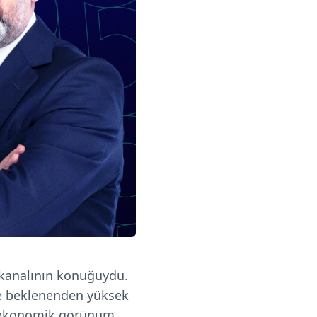
kanalının konuğuydu.
e beklenenden yüksek
l ekonomik görünüm