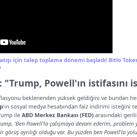
atışı için talep toplama dönemi başladı! Bitlo Token
?
"Trump, Powell'ın istifasını is
flasyonu beklenenden yüksek geldiğini ve bundan 
p
'ın sosyal medya hesabından faiz indirimi isteğini te
rump ile
ABD Merkez Bankası (FED)
arasındaki gerili
rump, 'Ben Powell'la çalışmaya devam ederim, problem y
r görüş ayrılığı olduğu var. Bu yüzden ben Powell'la
yol