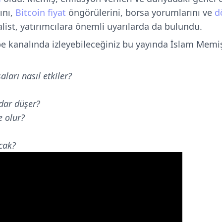
ını,
Bitcoin fiyat
öngörülerini, borsa yorumlarını ve
d
alist, yatırımcılara önemli uyarılarda da bulundu.
e kanalında izleyebileceğiniz bu yayında İslam Memiş
ları nasıl etkiler?
adar düşer?
 olur?
acak?