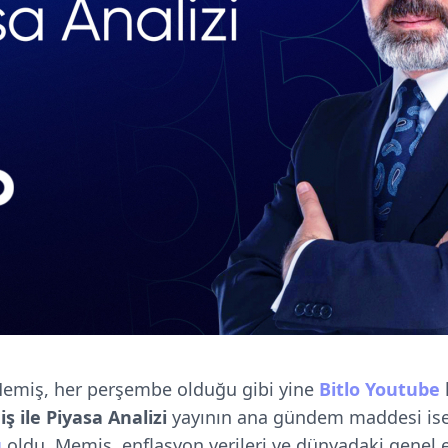
Memiş
, her perşembe olduğu gibi yine
Bitlo Youtube
 ile Piyasa Analizi
yayının ana gündem maddesi is
u
oldu. Memiş, enflasyon verileri ve dünyadaki gene