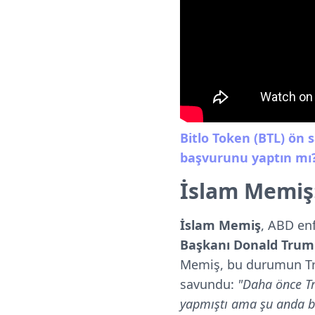
Bitlo Token (BTL) ön s
başvurunu yaptın mı
İslam Memiş: 
İslam Memiş
, ABD en
Başkanı Donald Trum
Memiş, bu durumun T
savundu:
"D
aha önce T
yapmıştı ama şu anda bi