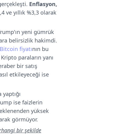
gerçekleşti.
Enflasyon,
4 ve yıllık %3,3 olarak
 Trump'ın yeni gümrük
ara belirsizlik hakimdi.
Bitcoin fiyatı
nın bu
 Kripto paraların yanı
raber bir satış
sıl etkileyeceği ise
 yaptığı
rump ise faizlerin
n beklenenden yüksek
larak görmüyor.
rhangi bir şekilde