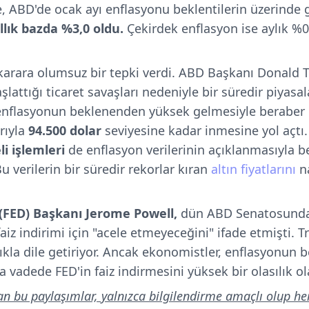
e, ABD'de ocak ayı enflasyonu beklentilerin üzerinde 
ıllık bazda %3,0 oldu.
Çekirdek enflasyon ise aylık %0,
 karara olumsuz bir tepki verdi. ABD Başkanı Donald
şlattığı ticaret savaşları nedeniyle bir süredir piyasal
e enflasyonun beklenenden yüksek gelmesiyle beraber
arıyla
94.500 dolar
seviyesine kadar inmesine yol açtı.
i işlemleri
de enflasyon verilerinin açıklanmasıyla be
u verilerin bir süredir rekorlar kıran
altın fiyatlarını
na
FED) Başkanı Jerome Powell,
dün ABD Senatosunda
aiz indirimi için "acele etmeyeceğini" ifade etmişti. T
klıkla dile getiriyor. Ancak ekonomistler, enflasyonu
a vadede FED'in faiz indirmesini yüksek bir olasılık o
an bu paylaşımlar, yalnızca bilgilendirme amaçlı olup he