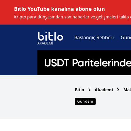
Bitlo YouTube kanalına abone olun
Kripto para dünyasından son haberler ve gelişmeleri takip 
Başlangıç Rehberi
Gün
AKADEMİ
Bitlo
Akademi
Mak
Gündem