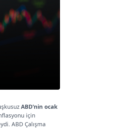
kuşkusuz
ABD'nin ocak
nflasyonu için
deydi. ABD Çalışma