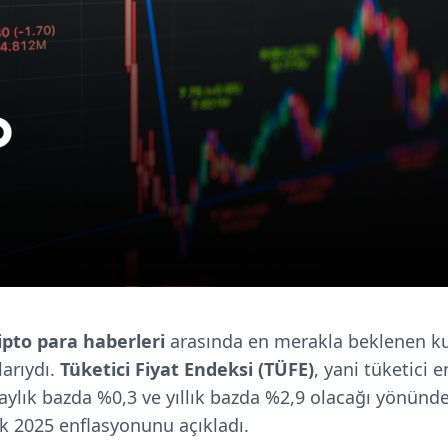
ipto para haberleri
arasında en merakla beklenen 
arıydı.
Tüketici Fiyat Endeksi (TÜFE)
,
yani tüketici e
, aylık bazda %0,3 ve yıllık bazda %2,9 olacağı yönün
k 2025 enflasyonunu açıkladı.