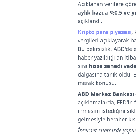
Açıklanan verilere gör
aylık bazda %0,5 ve y
açıklandı.
Kripto para piyasası
,
vergileri açıklayarak ba
Bu belirsizlik, ABD'd
haber yazıldığı an itib
sıra
hisse senedi vadel
dalgasına tanık oldu.
B
merak konusu.
ABD Merkez Bankası (
açıklamalarda, FED'in f
inmesini istediğini sı
gelmesiyle beraber kıs
İnternet sitemizde yapıl