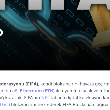
ederasyonu (FIFA)
, kendi blokzincirini hayata geçirm
yan bu ağ,
Ethereum (ETH)
ile uyumlu olacak ve futb
ağ kuracak. FIFA'nın
NFT
tabanlı dijital koleksiyon ka
ALGO)
blokzincirini terk ederek FIFA Blockchain ağına 