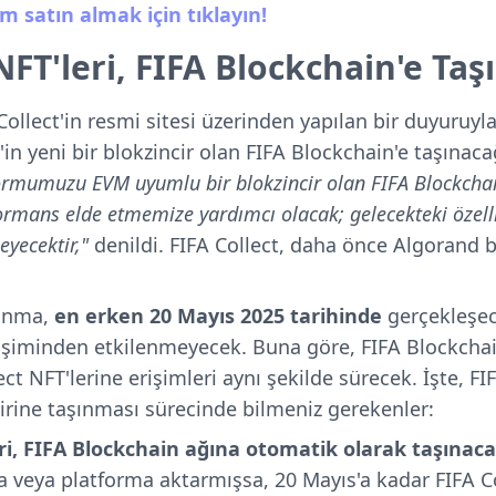
m satın almak için tıklayın!
NFT'leri, FIFA Blockchain'e Taş
Collect'in resmi sitesi üzerinden yapılan bir duyuruyla
in yeni bir blokzincir olan FIFA Blockchain'e taşınacağ
tformumuzu EVM uyumlu bir blokzincir olan FIFA Blockchai
ormans elde etmemize yardımcı olacak; gelecekteki özelli
eyecektir,"
denildi. FIFA Collect, daha önce Algorand b
şınma,
en erken 20 Mayıs 2025 tarihinde
gerçekleşec
ğişiminden etkilenmeyecek. Buna göre, FIFA Blockchai
ect NFT'lerine erişimleri aynı şekilde sürecek. İşte, FI
cirine taşınması sürecinde bilmeniz gerekenler:
eri, FIFA Blockchain ağına otomatik olarak taşınaca
ğa veya platforma aktarmışsa, 20 Mayıs'a kadar FIFA Co