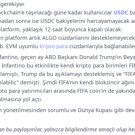
 gerekiyor.
ckchain'e taşınacağı güne kadar kullanıcılar
USDC
ba
madan sonra ise USDC bakiyelerini harcayamayacak a
latform, yaklaşık 12 saat boyunca kapalı olacak.
 platform artık ALGO cüzdanlarını desteklemeyecek. 
vb. EVM uyumlu
kripto para
cüzdanlarıyla bağlanabile
nfantino, geçen ay ABD Başkanı Donald Trump'ın Beya
. Infantino bu etkinlikte kendi kripto para birimleri FI
ıklamıştı. Trump da bu açıklamayı desteklemiş ve "FI
labilir," demişti. Şimdi FIFA'nın kendi blokzincir ağın
to para yatırımcıları arasında FIFA coin'in de yakınd
lmasına yol açtı.
n yönetilmesinden sorumlu ve Dünya Kupası gibi dev
an bu paylaşımlar, yalnızca bilgilendirme amaçlı olup he