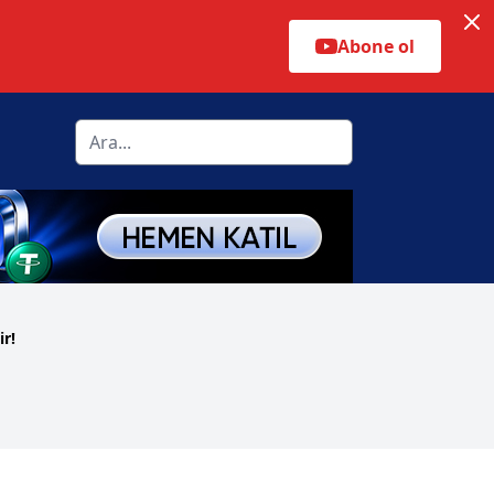
Abone ol
r!