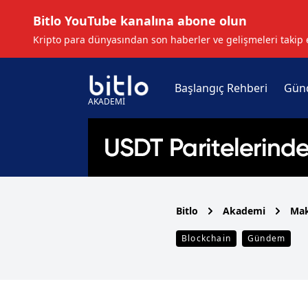
Bitlo YouTube kanalına abone olun
Kripto para dünyasından son haberler ve gelişmeleri takip 
Başlangıç Rehberi
Gün
AKADEMİ
Bitlo
Akademi
Mak
Blockchain
Gündem