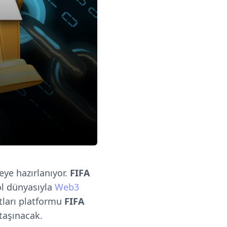
eye hazırlanıyor.
FIFA
ol dünyasıyla
Web3
rtları platformu
FIFA
taşınacak.