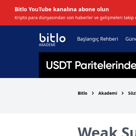
Bitlo YouTube kanalına abone olun
Kripto para dünyasından son haberler ve gelişmeleri takip 
Başlangıç Rehberi
Gün
AKADEMİ
Bitlo
Akademi
Söz
Weak Su