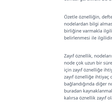
Özetle öznelliğin, def
nodelardan bilgi alması
birliğine varmakla ilg
belirlenmesi ile ilgilidir
Zayıf öznellik, nodeları
node çok uzun bir süre
için zayıf öznelliğe ih
zayıf öznelliğe ihtiya
bağlandığında diğer no
buradan kaynaklanmakta
kalırsa öznellik zayıf o