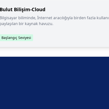
Bulut Bilişim-Cloud
Bilgisayar biliminde, İnternet aracılığıyla birden fazla kulla
paylaşılan bir kaynak havuzu.
Başlangıç Seviyesi