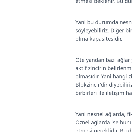
etmesi beklenir. Bu dur
Yani bu durumda nesnel
söyleyebiliriz. Diğer b
olma kapasitesidir.
Öte yandan bazı ağlar y
aktif zincirin belirlen
olmasıdır. Yani hangi 
Blokzincir’dir diyebili
birbirleri ile iletişim h
Yani nesnel ağlarda, fik
Öznel ağlarda ise bunun
etmesi gereklidir. Bu d