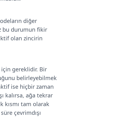
nodeların diğer
ız bu durumun fikir
tif olan zincirin
için gereklidir. Bir
duğunu belirleyebilmek
aktif ise hiçbir zaman
ı kalırsa, ağa tekrar
ik kısmı tam olarak
 süre çevrimdışı