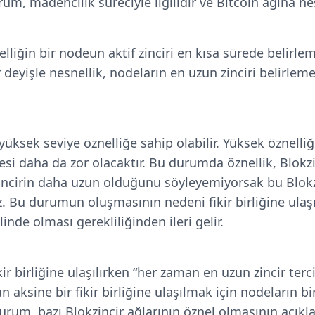
um, madencilik süreciyle ilgilidir ve Bitcoin ağına nes
liğin bir nodeun aktif zinciri en kısa sürede belirl
ir deyişle nesnellik, nodeların en uzun zinciri belirle
üksek seviye öznelliğe sahip olabilir. Yüksek öznelli
mesi daha da zor olacaktır. Bu durumda öznellik, Blokz
zincirin daha uzun olduğunu söyleyemiyorsak bu Blokzi
riz. Bu durumun oluşmasının nedeni fikir birliğine ula
alinde olması gerekliliğinden ileri gelir.
ir birliğine ulaşılırken “her zaman en uzun zincir tercih
 aksine bir fikir birliğine ulaşılmak için nodeların bi
urum, bazı Blokzincir ağlarının öznel olmasının açıkl