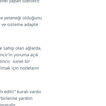
nel yapan özelliktir.
eme yeteneği olduğunu
me ve sisteme adapte
ğe sahip olan ağlarda,
incir’in yoruma açık
ncir, öznel bir
şılmak için nodeların
 edilir” kuralı vardır.
rbirlerine yardım
amasıdır.