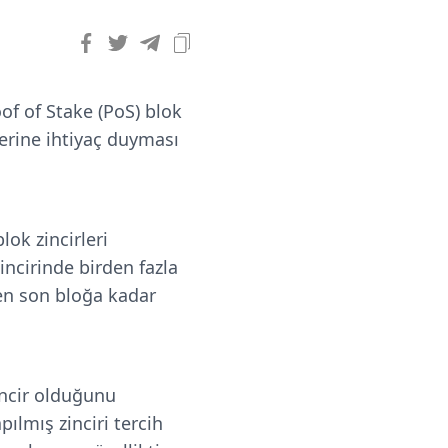
oof of Stake (PoS) blok
erine ihtiyaç duyması
lok zincirleri
ncirinde birden fazla
 en son bloğa kadar
incir olduğunu
ılmış zinciri tercih