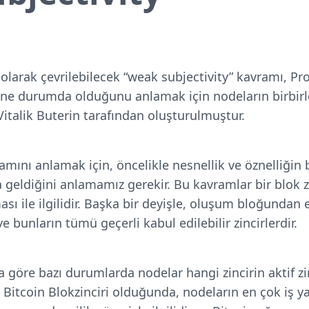
 olarak çevrilebilecek “weak subjectivity” kavramı, Pr
n ne durumda olduğunu anlamak için nodeların birbirl
m Vitalik Buterin tarafından oluşturulmuştur.
mını anlamak için, öncelikle nesnellik ve öznelliğin b
eldiğini anlamamız gerekir. Bu kavramlar bir blok zi
ası ile ilgilidir. Başka bir deyişle, oluşum bloğundan
ve bunların tümü geçerli kabul edilebilir zincirlerdir.
na göre bazı durumlarda nodelar hangi zincirin aktif z
Bitcoin Blokzinciri olduğunda, nodeların en çok iş yap