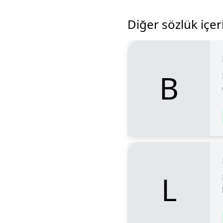
Diğer sözlük içeri
B
L