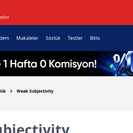
edin!
dem
Makaleler
Sözlük
Testler
Bitlo
lük
Weak Subjectivity
bjectivity