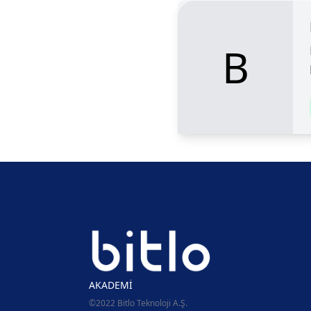
B
AKADEMİ
©2022 Bitlo Teknoloji A.Ş.