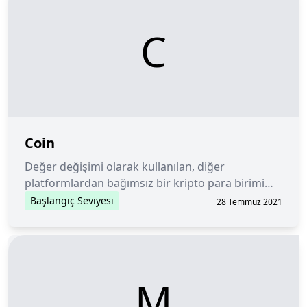
C
Coin
Değer değişimi olarak kullanılan, diğer
platformlardan bağımsız bir kripto para birimi
veya dijital para.
Başlangıç Seviyesi
28 Temmuz 2021
M