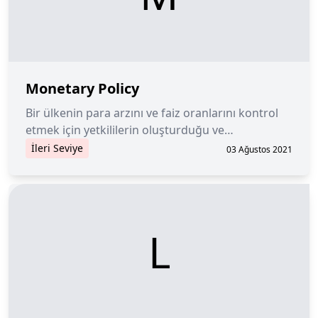
Monetary Policy
Bir ülkenin para arzını ve faiz oranlarını kontrol
etmek için yetkililerin oluşturduğu ve
benimsediği politikaları ifade eder.
İleri Seviye
03 Ağustos 2021
L