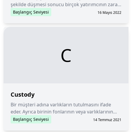
şekilde düşmesi sonucu birçok yatırımcının zarar
etmesi durumudur.
Başlangıç Seviyesi
16 Mayıs 2022
C
Custody
Bir müşteri adına varlıkların tutulmasını ifade
eder. Ayrıca birinin fonlarının veya varlıklarının
mülkiyetine de atıfta bulunabilir.
Başlangıç Seviyesi
14 Temmuz 2021