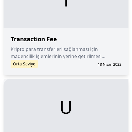
Transaction Fee
Kripto para transferleri sağlanması için
madencilik işlemlerinin yerine getirilmesi
gerekmekte. Madencilere, güvenli bir şekilde bu
Orta Seviye
18 Nisan 2022
hizmeti sağladıkları için ödenen komisyona
Transaction Fee adı verilir.
U