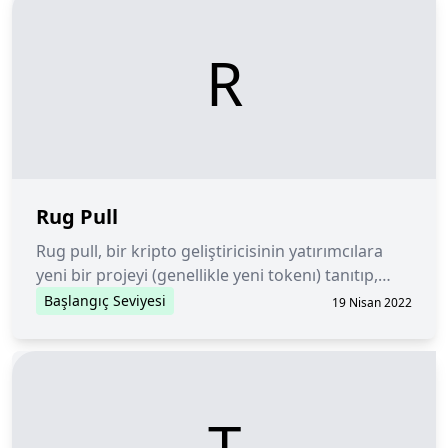
R
Rug Pull
Rug pull, bir kripto geliştiricisinin yatırımcılara
yeni bir projeyi (genellikle yeni tokenı) tanıtıp,
geliştirip ve ardından on milyonlarca hatta yüz
Başlangıç Seviyesi
19 Nisan 2022
milyonlarca dolarla ortadan kaybolduğu bir
dolandırıcılık türüdür.
T