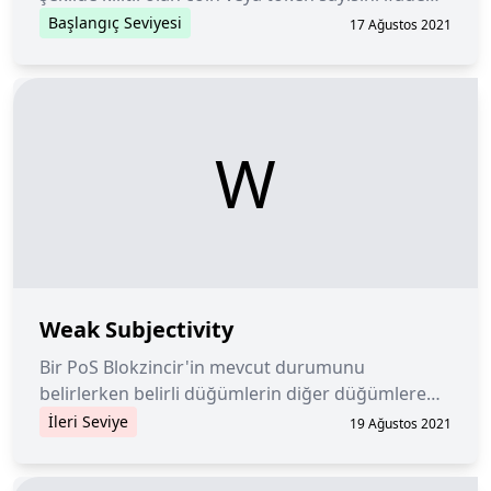
eder.
Başlangıç Seviyesi
17 Ağustos 2021
W
Weak Subjectivity
Bir PoS Blokzincir'in mevcut durumunu
belirlerken belirli düğümlerin diğer düğümlere
güvenme ihtiyacı ile ilgilidir.
İleri Seviye
19 Ağustos 2021