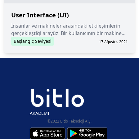
User Interface (UI)
İnsanlar ve makineler arasındaki etkileşimlerin
gerçekleştiği arayüz. Bir kullanıcının bir makine
ile nasıl etkileşime girebileceğini belirler.
Başlangıç Seviyesi
17 Ağustos 2021
AKADEMİ
©2022 Bitlo Teknoloji A.Ş.