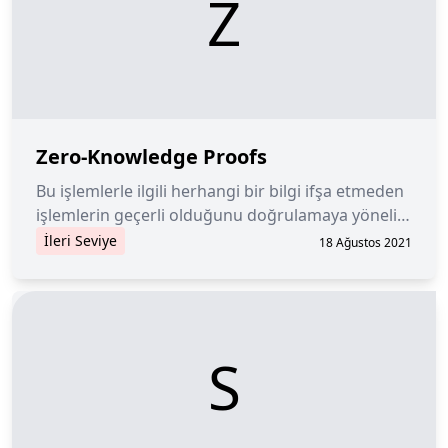
Z
Zero-Knowledge Proofs
Bu işlemlerle ilgili herhangi bir bilgi ifşa etmeden
işlemlerin geçerli olduğunu doğrulamaya yönelik
kanıtlar, meşruiyetini korurken işlemin gizliliğini
İleri Seviye
18 Ağustos 2021
sağlar.
S