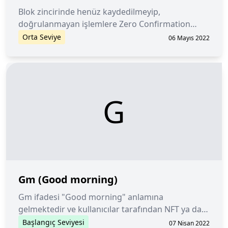
Blok zincirinde henüz kaydedilmeyip,
doğrulanmayan işlemlere Zero Confirmation
Transaction denir.
Orta Seviye
06 Mayıs 2022
G
Gm (Good morning)
Gm ifadesi "Good morning" anlamına
gelmektedir ve kullanıcılar tarafından NFT ya da
metaverse dünyasına giriş yaptıklarını ilan etmek
Başlangıç Seviyesi
07 Nisan 2022