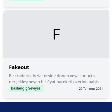
için kullanılır.
F
Fakeout
Bir traderın, hızla tersine dönen veya sonuçta
gerçekleşmeyen bir fiyat hareketi üzerine bahis
yaptığı bir pozisyona girdiği bir durum.
Başlangıç Seviyesi
29 Temmuz 2021