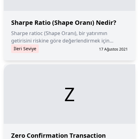
Sharpe Ratio (Shape Oranı) Nedir?
Sharpe ratioc (Shape Oranı), bir yatırımın
getirisini riskine göre değerlendirmek için
kullanılan, riske göre ayarlanmış bir performans
İleri Seviye
17 Ağustos 2021
ölçüsüdür.
Z
Zero Confirmation Transaction