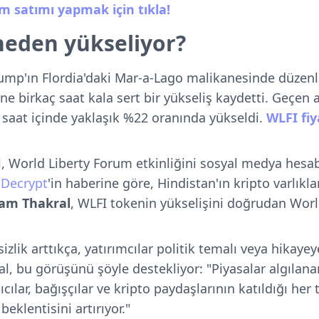
lım satımı yapmak için tıkla!
neden yükseliyor?
ump'ın Flordia'daki Mar-a-Lago malikanesinde düzen
ne birkaç saat kala sert bir yükseliş kaydetti. Geçen 
 saat içinde yaklaşık %22 oranında yükseldi.
WLFI fiy
l, World Liberty Forum etkinliğini sosyal medya hes
.
Decrypt
'in haberine göre, Hindistan'ın kripto varlık
am Thakral
, WLFI tokenin yükselişini doğrudan Wor
lik arttıkça, yatırımcılar politik temalı veya hikayey
al, bu görüşünü şöyle destekliyor: "Piyasalar algılana
ıcılar, bağışçılar ve kripto paydaşlarının katıldığı her
klentisini artırıyor."