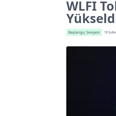
WLFI To
Yükseldi
Başlangıç Seviyesi
18 Şuba