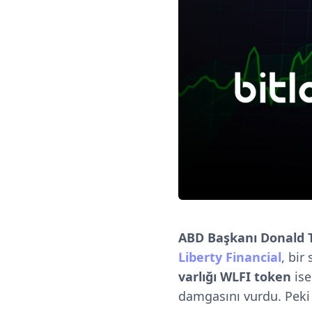
ABD Başkanı Donald
Liberty Financial
, bir
varlığı WLFI token
is
damgasını vurdu. Peki