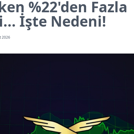
ken %22'den Fazla
... İşte Nedeni!
t 2026