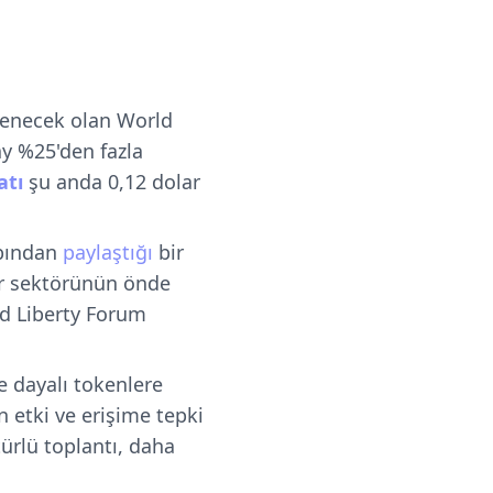
lenecek olan World
ay %25'den fazla
atı
şu anda 0,12 dolar
abından
paylaştığı
bir
lar sektörünün önde
ld Liberty Forum
e dayalı tokenlere
n etki ve erişime tepki
 türlü toplantı, daha