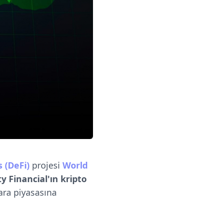
 (DeFi)
projesi
World
y Financial'ın kripto
ara piyasasına