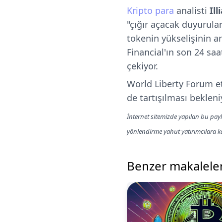
Kripto para
analisti
Il
"çığır açacak duyurula
tokenin yükselişinin a
Financial'ın son 24 saa
çekiyor.
World Liberty Forum etk
de tartışılması bekleni
İnternet sitemizde yapılan bu payl
yönlendirme yahut yatırımcılara 
Benzer makalele