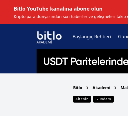
Bitlo YouTube kanalına abone olun
Kripto para dünyasından son haberler ve gelişmeleri takip 
Başlangıç Rehberi
Gün
AKADEMİ
Bitlo
Akademi
Mak
Altcoin
Gündem