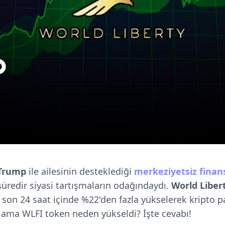
 Trump
ile ailesinin desteklediği
merkeziyetsiz finans
 süredir siyasi tartışmaların odağındaydı.
World Libert
e son 24 saat içinde %22'den fazla yükselerek kripto p
 ama WLFI token neden yükseldi? İşte cevabı!