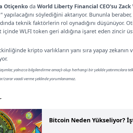
lia Otiçenko
da
World Liberty Financial CEO'su Zack
r" yapılacağını söylediğini aktarıyor. Bununla beraber
rdında teknik faktörlerin rol oynadığını düşünüyor. O
t içinde WLFI token geri aldığına işaret eden zincir üs
inliğinde kripto varlıkların yanı sıra yapay zekanın 
yor.
aşımlar, yalnızca bilgilendirme amaçlı olup herhangi bir şekilde yatırımcılara te
kar/zarar vaadi verme şeklinde yorumlanamaz.
r
Bitcoin Neden Yükseliyor? İş