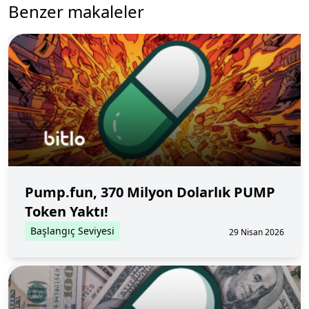
Benzer makaleler
Pump.fun, 370 Milyon Dolarlık PUMP
Token Yaktı!
Başlangıç Seviyesi
29 Nisan 2026