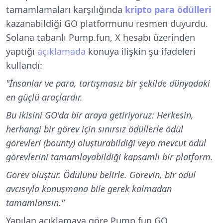
tamamlamaları karşılığında
kripto para ödülleri
kazanabildiği GO platformunu resmen duyurdu.
Solana tabanlı Pump.fun, X hesabı üzerinden
yaptığı
açıklamada
konuya ilişkin şu ifadeleri
kullandı:
"İnsanlar ve para, tartışmasız bir şekilde dünyadaki
en güçlü araçlardır.
Bu ikisini GO'da bir araya getiriyoruz: Herkesin,
herhangi bir görev için sınırsız ödüllerle ödül
görevleri (bounty) oluşturabildiği veya mevcut ödül
görevlerini tamamlayabildiği kapsamlı bir platform.
Görev oluştur. Ödülünü belirle. Görevin, bir ödül
avcısıyla konuşmana bile gerek kalmadan
tamamlansın."
Yapılan açıklamaya göre Pump.fun GO