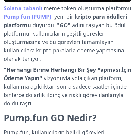
Solana tabanlı
meme token oluşturma platformu
Pump.fun (PUMP)
, yeni bir
kripto para ödülleri
platformu
duyurdu.
"GO"
adını taşıyan bu ödül
platformu, kullanıcıların çeşitli görevler
oluşturmasına ve bu görevleri tamamlayan
kullanıcılara kripto paralarla ödeme yapmasına
olanak tanıyor.
"Herhangi Birine Herhangi Bir Şey Yapması İçin
Ödeme Yapın"
vizyonuyla yola çıkan platform,
kullanıma açıldıktan sonra sadece saatler içinde
binlerce dolarlık ilginç ve riskli görev ilanlarıyla
doldu taştı.
Pump.fun GO Nedir?
Pump.fun, kullanıcıların belirli görevleri