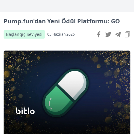
Pump.fun'dan Yeni Ödül Platformu: GO
Başlangıç Seviyesi
05 Haziran 2026