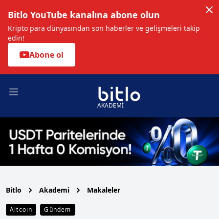
Bitlo YouTube kanalına abone olun
Kripto para dünyasından son haberler ve gelişmeleri takip
edin!
Abone ol
Open main menu
AKADEMİ
Bitlo
Akademi
Makaleler
Altcoin
Gündem