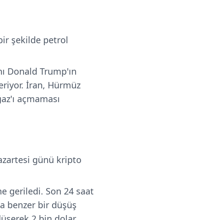
bir şekilde petrol
anı Donald Trump'ın
eriyor. İran, Hürmüz
oğaz'ı açmaması
pazartesi günü kripto
e geriledi. Son 24 saat
a benzer bir düşüş
düşerek 2 bin dolar