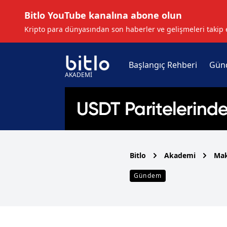
Bitlo YouTube kanalına abone olun
Kripto para dünyasından son haberler ve gelişmeleri takip 
Başlangıç Rehberi
Gün
AKADEMİ
Bitlo
Akademi
Mak
Gündem