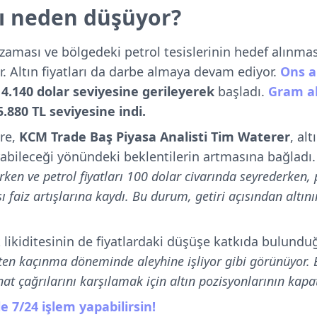
arı neden düşüyor?
uzaması ve bölgedeki petrol tesislerinin hedef alınmas
r. Altın fiyatları da darbe almaya devam ediyor.
Ons al
4.140 dolar seviyesine gerileyerek
başladı.
Gram alt
5.880 TL seviyesine indi.
öre,
KCM Trade Baş Piyasa Analisti Tim Waterer
, al
ırabileceği yönündeki beklentilerin artmasına bağladı
ken ve petrol fiyatları 100 dolar civarında seyrederken, p
ı faiz artışlarına kaydı. Bu durum, getiri açısından altının
k likiditesinin de fiyatlardaki düşüşe katkıda bulun
skten kaçınma döneminde aleyhine işliyor gibi görünüyor. 
nat çağrılarını karşılamak için altın pozisyonlarının kapa
e 7/24 işlem yapabilirsin!