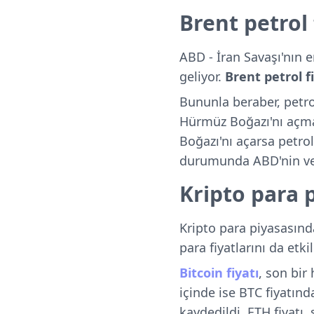
Brent petrol
ABD - İran Savaşı'nın e
geliyor.
Brent petrol f
Bununla beraber, petrol
Hürmüz Boğazı'nı açmas
Boğazı'nı açarsa petrol
durumunda ABD'nin verec
Kripto para 
Kripto para piyasasında
para fiyatlarını da etkil
Bitcoin fiyatı
, son bir
içinde ise BTC fiyatın
kaydedildi. ETH fiyatı