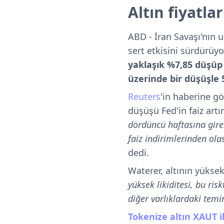
Altın fiyatl
ABD - İran Savaşı'nın 
sert etkisini sürdürüyo
yaklaşık %7,85 düşüp 
üzerinde bir düşüşle 
Reuters
'in haberine g
düşüşü Fed'in faiz art
dördüncü haftasına girer
faiz indirimlerinden olas
dedi.
Waterer, altının yükse
yüksek likiditesi, bu ri
diğer varlıklardaki temi
Tokenize altın XAUT il