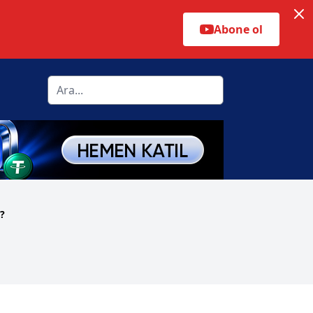
Abone ol
?