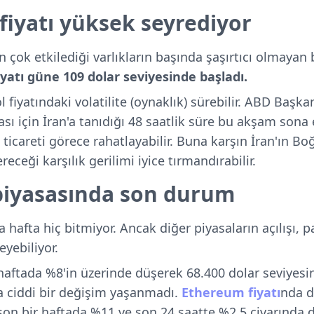
 fiyatı yüksek seyrediyor
n çok etkilediği varlıkların başında şaşırtıcı olmayan 
iyatı güne 109 dolar seviyesinde başladı.
 fiyatındaki volatilite (oynaklık) sürebilir. ABD Başk
ı için İran'a tanıdığı 48 saatlik süre bu akşam sona 
 ticareti görece rahatlayabilir. Buna karşın İran'ın B
eği karşılık gerilimi iyice tırmandırabilir.
piyasasında son durum
 hafta hiç bitmiyor. Ancak diğer piyasaların açılışı, 
eyebiliyor.
 haftada %8'in üzerinde düşerek 68.400 dolar seviyesin
da ciddi bir değişim yaşanmadı.
Ethereum fiyatı
nda d
, son bir haftada %11 ve son 24 saatte %2,5 civarında 