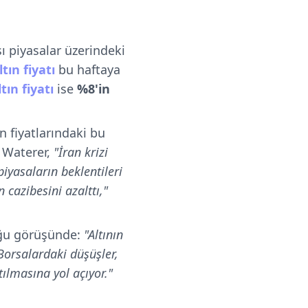
ı piyasalar üzerindeki
tın fiyatı
bu haftaya
ın fiyatı
ise
%8'in
tın fiyatlarındaki bu
. Waterer,
"İran krizi
iyasaların beklentileri
 cazibesini azalttı,"
duğu görüşünde:
"Altının
Borsalardaki düşüşler,
tılmasına yol açıyor."