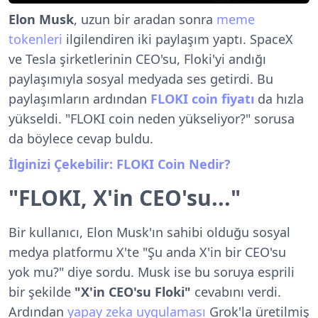
Elon Musk
, uzun bir aradan sonra
meme
tokenleri
ilgilendiren iki paylaşım yaptı. SpaceX
ve Tesla şirketlerinin CEO'su, Floki'yi andığı
paylaşımıyla sosyal medyada ses getirdi. Bu
paylaşımların ardından
FLOKI coin fiyatı
da hızla
yükseldi. "FLOKI coin neden yükseliyor?" sorusa
da böylece cevap buldu.
İlginizi Çekebilir: FLOKI Coin Nedir?
"FLOKI, X'in CEO'su..."
Bir kullanıcı, Elon Musk'ın sahibi olduğu sosyal
medya platformu X'te "Şu anda X'in bir CEO'su
yok mu?" diye sordu. Musk ise bu soruya esprili
bir şekilde
"X'in CEO'su Floki"
cevabını verdi.
Ardından
yapay zeka uygulaması
Grok'la üretilmiş