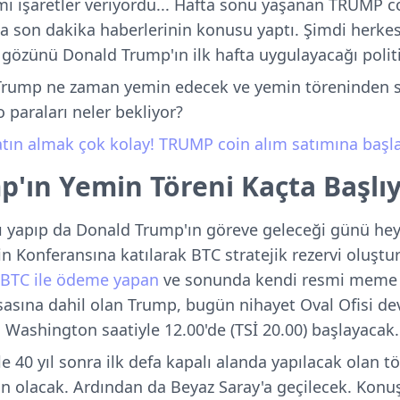
mi işaretler veriyordu... Hafta sonu yaşanan
TRUMP c
da son dakika haberlerinin konusu yaptı. Şimdi herke
gözünü Donald Trump'ın ilk hafta uygulayacağı politi
Trump ne zaman yemin edecek ve yemin töreninden s
o paraları neler bekliyor?
tın almak çok kolay! TRUMP coin alım satımına başla
'ın Yemin Töreni Kaçta Başlı
mı yapıp da Donald Trump'ın göreve geleceği günü h
in Konferansına katılarak BTC stratejik rezervi oluşt
BTC ile ödeme yapan
ve sonunda kendi resmi meme c
sasına dahil olan Trump, bugün nihayet Oval Ofisi dev
 Washington saatiyle 12.00'de (TSİ 20.00) başlayacak.
 40 yıl sonra ilk defa kapalı alanda yapılacak olan töre
ayin olacak. Ardından da Beyaz Saray'a geçilecek. Konu