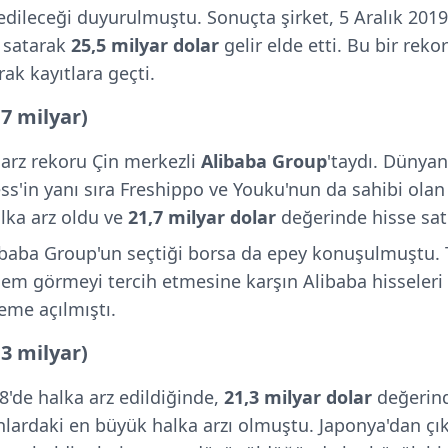
dileceği duyurulmuştu. Sonuçta şirket, 5 Aralık 2019
e satarak
25,5 milyar dolar
gelir elde etti. Bu bir rek
ak kayıtlara geçti.
7 milyar)
arz rekoru Çin merkezli
Alibaba Group
'taydı. Dünyan
ess'in yanı sıra Freshippo ve Youku'nun da sahibi ola
alka arz oldu ve
21,7 milyar dolar
değerinde hisse satı
aba Group'un seçtiği borsa da epey konuşulmuştu. Te
em görmeyi tercih etmesine karşın Alibaba hisseleri
eme açılmıştı.
3 milyar)
8'de halka arz edildiğinde,
21,3 milyar dolar
değerind
lardaki en büyük halka arzı olmuştu. Japonya'dan çık