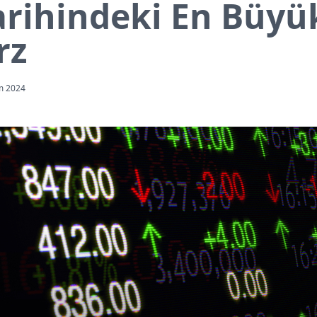
arihindeki En Büyü
rz
m 2024