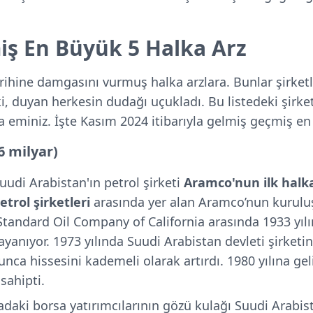
iş En Büyük 5 Halka Arz
rihine damgasını vurmuş halka arzlara. Bunlar şirket
 ki, duyan herkesin dudağı uçukladı. Bu listedeki şirke
 eminiz. İşte Kasım 2024 itibarıyla gelmiş geçmiş en
6 milyar)
uudi Arabistan'ın petrol şirketi
Aramco'nun ilk halk
trol şirketleri
arasında yer alan Aramco’nun kurulu
 Standard Oil Company of California arasında 1933 yıl
ayanıyor.
1973 yılında Suudi Arabistan devleti şirketi
yunca hissesini kademeli olarak artırdı. 1980 yılına ge
sahipti.
daki borsa yatırımcılarının gözü kulağı Suudi Arabis