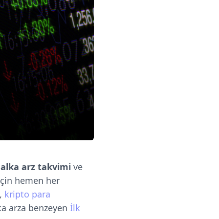
alka arz takvimi
ve
için hemen her
l,
kripto para
alka arza benzeyen
İlk