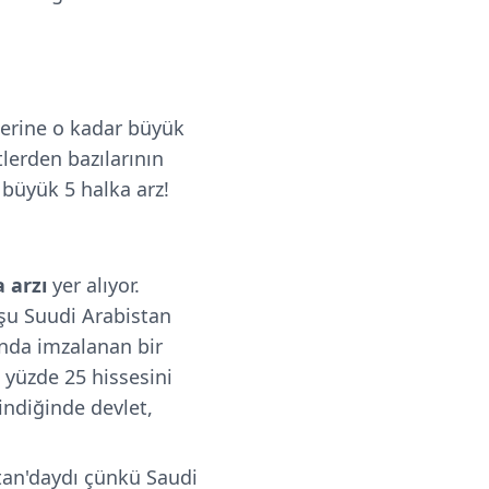
lerine o kadar büyük
tlerden bazılarının
 büyük 5 halka arz!
a arzı
yer alıyor.
şu Suudi Arabistan
ında imzalanan bir
n yüzde 25 hissesini
lindiğinde devlet,
tan'daydı çünkü Saudi