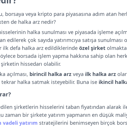
dir?
u, borsaya veya kripto para piyasasına adım atan herk
kten de halka arz nedir?
 hisselerinin halka sunulması ve piyasada işleme açılm
lan edilerek çok sayıda yatırımcıya satışa sunulması 
r ilk defa halka arz edildiklerinde
özel şirket
olmakta
 Böylece borsada işlem yapma hakkına sahip olan herkes
 şirketin hissedarı olabilir.
lka açılması,
birincil halka arz
veya
ilk halka arz
olar
 tekrar halka satmak isteyebilir. Buna ise
ikincil halk
rar?
edilen şirketlerin hisselerini taban fiyatından alarak i
ğu zaman bir şirkete yatırım yapmanın en düşük maliy
 vadeli yatırım
stratejilerini benimseyen birçok bors