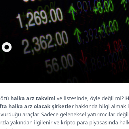
gözü
halka arz takvimi
ve listesinde, öyle değil mi?
H
ta halka arz olacak şirketler
hakkında bilgi almak 
şvurduğu araçlar. Sadece geleneksel yatırımcılar deği
arzla yakından ilgilenir ve kripto para piyasasında h