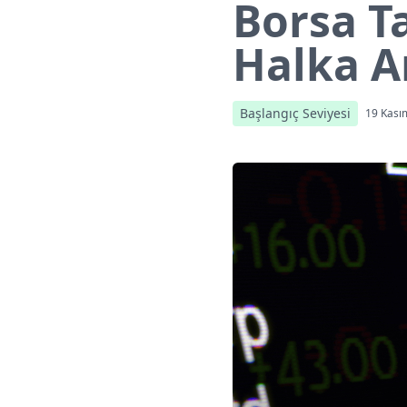
Borsa T
Halka A
Başlangıç Seviyesi
19 Kası