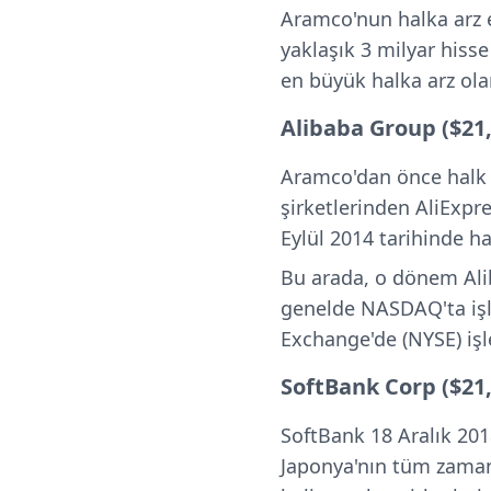
Aramco'nun halka arz e
yaklaşık 3 milyar hiss
en büyük halka arz olar
Alibaba Group ($21,
Aramco'dan önce halk 
şirketlerinden AliExpr
Eylül 2014 tarihinde h
Bu arada, o dönem Alib
genelde NASDAQ'ta işl
Exchange'de (NYSE) işl
SoftBank Corp ($21,
SoftBank 18 Aralık 201
Japonya'nın tüm zaman