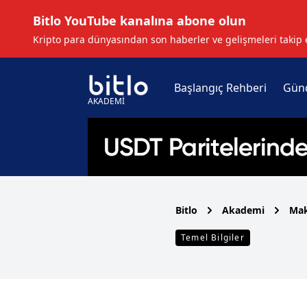
Bitlo YouTube kanalına abone olun
Kripto para dünyasından son haberler ve gelişmeleri takip 
Başlangıç Rehberi
Gün
AKADEMİ
Bitlo
Akademi
Mak
Temel Bilgiler