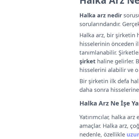
Halka Arz Ne
Halka arz nedir
sorus
sorularındandır. Gerçe
Halka arz, bir şirketin
hisselerinin önceden i
tanımlanabilir. Şirketle
şirket
haline gelirler.
hisselerini alabilir ve o
Bir şirketin ilk defa ha
daha sonra hisselerine
Halka Arz Ne İşe Ya
Yatırımcılar, halka arz 
amaçlar. Halka arz, ço
nedenle, özellikle
uzun