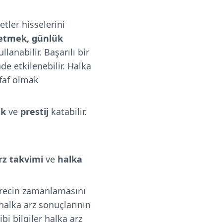
etler hisselerini
letmek, günlük
llanabilir.
Başarılı bir
nde etkilenebilir.
Halka
ffaf olmak
ik
ve
prestij
katabilir.
rz takvimi
ve
halka
 sürecin zamanlamasını
 halka arz sonuçlarının
i bilgiler halka arz