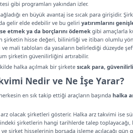
stesi gibi programları yakından izler.
ağladığı en büyük avantaj ise sıcak para girişidir. Şirk
 gelir elde edebilir ve bu geliri
yatırımlarını geniş
nse etmek ya da borçlarını ödemek
gibi amaçlarla ku
 şirketin hisse değeri, bilinirliği ve itibarı olumlu yö
ri ve mali tabloları da yasaların belirlediği düzeyde şe
şirketin güvenilirliğini artırabilir.
şekilde halka açılmak bir şirkete
sıcak para, güvenilirl
kvimi Nedir ve Ne İşe Yarar?
herkesin en sık takip ettiği araçların başında
halka a
a arz olacak şirketleri gösterir. Halka arz takvimi ise
esindeki şirketlerin hangi tarihlerde talep toplayacağı,
e şirket hisselerinin borsada işleme açılacağı gün gib