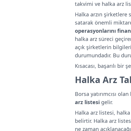
takvimi ve halka arz li
Halka arzın şirketlere s
satarak önemli miktarda
operasyonlarını fina
halka arz süreci geçiren
açık şirketlerin bilgile
durumundadır. Bu durum 
Kısacası, başarılı bir 
Halka Arz Ta
Borsa yatırımcısı olan 
arz listesi
gelir.
Halka arz listesi, halk
belirtir. Halka arz list
ne zaman açıklanacağı v