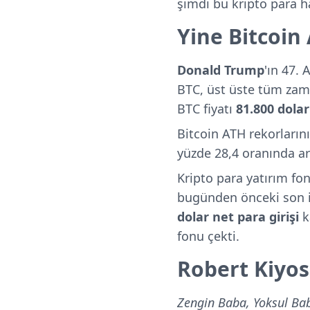
şimdi bu kripto para h
Yine Bitcoin 
Donald Trump
'ın 47.
BTC, üst üste tüm zama
BTC fiyatı
81.800 dolar
Bitcoin ATH rekorların
yüzde 28,4 oranında a
Kripto para yatırım fon
bugünden önceki son 
dolar net para girişi
k
fonu çekti.
Robert Kiyosa
Zengin Baba, Yoksul B