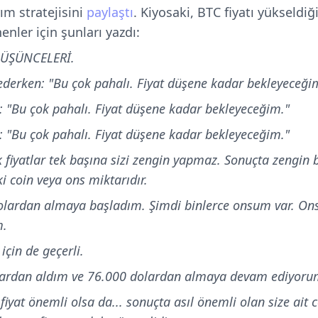
ım stratejisini
paylaştı
. Kiyosaki, BTC fiyatı yükseldiği
nler için şunları yazdı:
 DÜŞÜNCELERİ.
 ederken: "Bu çok pahalı. Fiyat düşene kadar bekleyeceği
: "Bu çok pahalı.
Fiyat düşene kadar bekleyeceğim.
"
: "Bu çok pahalı.
Fiyat düşene kadar bekleyeceğim.
"
k fiyatlar tek başına sizi zengin yapmaz. Sonuçta zengin 
ki coin veya ons miktarıdır.
lardan almaya başladım. Şimdi binlerce onsum var. On
m.
için de geçerli.
dolardan aldım ve 76.000 dolardan almaya devam ediyoru
iyat önemli olsa da... sonuçta asıl önemli olan size ait 