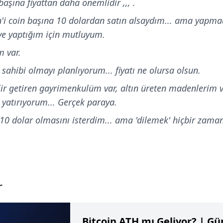
 başına fiyattan daha önemlidir ,,, .
oin'i coin başına 10 dolardan satın alsaydım... ama yapm
ve yaptığım için mutluyum.
m var.
 sahibi olmayı planlıyorum... fiyatı ne olursa olsun.
lir getiren gayrimenkulüm var, altın üreten madenlerim v
 yatırıyorum... Gerçek paraya.
 10 dolar olmasını isterdim... ama 'dilemek' hiçbir zaman
r
Bitcoin ATH mı Geliyor? | Gü