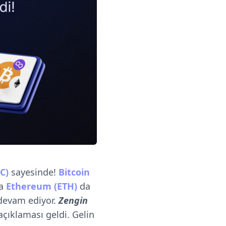
C)
sayesinde!
Bitcoin
da
Ethereum (ETH)
da
ı devam ediyor.
Zengin
 açıklaması geldi. Gelin