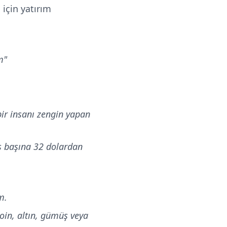
 için yatırım
m"
bir insanı zengin yapan
s başına 32 dolardan
m.
coin, altın, gümüş veya