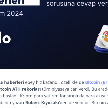
ra haberleri
epey hız kazandı, özellikle de
Bitcoin (BT
itcoin ATH rekorları
tüm piyasaya can verdi. Bu ara
yla başladı. Kripto para yatırım fonlarına da para akış
abının yazarı
Robert Kiyosaki
'den de yeni bir Bitcoin