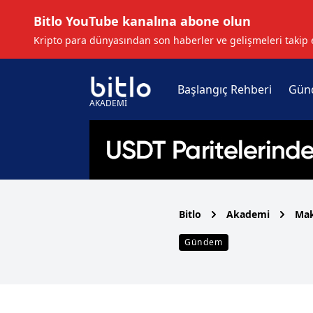
Bitlo YouTube kanalına abone olun
Kripto para dünyasından son haberler ve gelişmeleri takip 
Başlangıç Rehberi
Gün
AKADEMİ
Bitlo
Akademi
Mak
Gündem