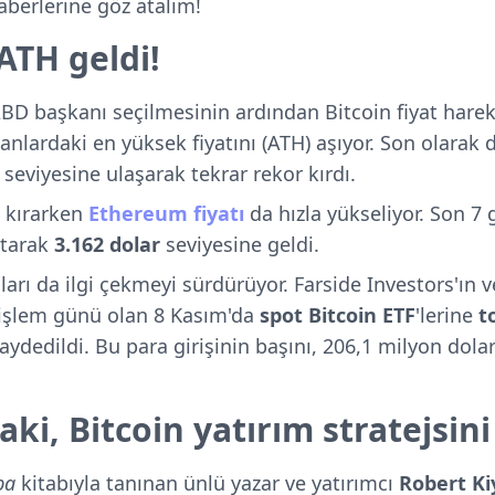
aberlerine göz atalım!
ATH geldi!
 ABD başkanı seçilmesinin ardından Bitcoin fiyat hareke
nlardaki en yüksek fiyatını (ATH) aşıyor. Son olarak 
seviyesine ulaşarak tekrar rekor kırdı.
ı kırarken
Ethereum fiyatı
da hızla yükseliyor. Son 7
rtarak
3.162 dolar
seviyesine geldi.
ları da ilgi çekmeyi sürdürüyor. Farside Investors'ın v
işlem günü olan 8 Kasım'da
spot Bitcoin ETF
'lerine
t
aydedildi. Bu para girişinin başını, 206,1 milyon dolar
ki, Bitcoin yatırım stratejsini
aba
kitabıyla tanınan ünlü yazar ve yatırımcı
Robert Ki