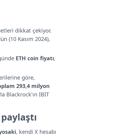
tleri dikkat çekiyor.
dün (10 Kasım 2024),
 günde
ETH coin fiyatı
,
erilerine göre,
oplam
293,4 milyon
la Blackrock'ın IBIT
 paylaştı
yosaki
, kendi X hesabı