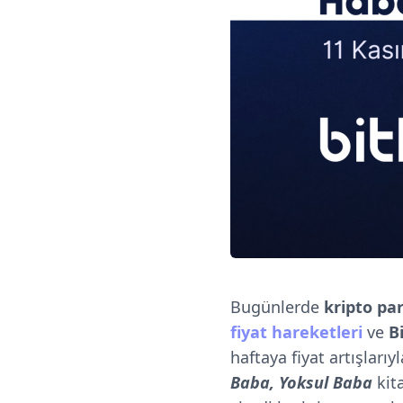
Bugünlerde
kripto pa
fiyat hareketleri
ve
B
haftaya fiyat artışları
Baba, Yoksul Baba
kit