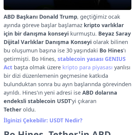
ABD Başkanı Donald Trump
, geçtiğimiz ocak
ayında göreve başlar başlamaz
kripto varlıklar
için bir danışma konseyi
kurmuştu.
Beyaz Saray
Dijital Varlıklar Danışma Konseyi
olarak bilinen
bu oluşumun başına ise 30 yaşındaki
Bo Hines
'ı
getirmişti. Bo Hines,
stablecoin yasası GENIUS
Act
başta olmak üzere
kripto para piyasası
yanlısı
bir dizi düzenlemenin geçmesine katkıda
bulunduktan sonra bu ayın başlarında görevinden
ayrıldı. Hines'ın yeni adresi ise
ABD dolarına
endeksli stablecoin USDT
'yi çıkaran
Tether
oldu.
İlginizi Çekebilir: USDT Nedir?
Bo Hines, Tether'in ABD