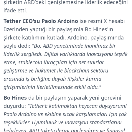
şirketin ABD’deki genişlemesine liderlik edeceğini
ifade etti.
Tether CEO'su Paolo Ardoino
ise resmi X hesabı
üzerinden yaptığı bir paylaşımla Bo Hines'ın
şirkete katılımını kutladı. Ardoino, paylaşımında
şöyle dedi:
"Bo, ABD yönetiminde inanılmaz bir
liderlik sergiledi. Dijital varlıklarda inovasyonu teşvik
etme, stablecoin ihraççıları için net sınırlar
geliştirme ve hükümet ile blockchain sektörü
arasında iş birliğine dayalı ilişkiler kurma
girişimlerinin ilerletilmesinde etkili oldu."
Bo Hines
da bir paylaşım yaparak yeni görevini
duyurdu:
"Tether’e katılmaktan heyecan duyuyorum!
Paolo Ardoino ve ekibine sıcak karşılamaları için çok
teşekkürler. Uyumluluk ve inovasyon standartlarını
belirleyen, ABD tüketicilerini güçlendiren ve finansal