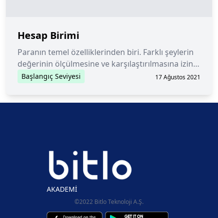
Hesap Birimi
Paranın temel özelliklerinden biri. Farklı şeylerin
değerinin ölçülmesine ve karşılaştırılmasına izin
vermek anlamında kullanılır.
Başlangıç Seviyesi
17 Ağustos 2021
AKADEMİ
©2022 Bitlo Teknoloji A.Ş.