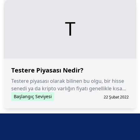
T
Testere Piyasası Nedir?
Testere piyasası olarak bilinen bu olgu, bir hisse
senedi ya da kripto varlığın fiyatı genellikle kısa
bir süre içinde yön değiştirdiğinde ortaya çıkar.
Başlangıç Seviyesi
22 Şubat 2022