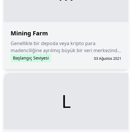
Mining Farm
Genellikle bir depoda veya kripto para
madenciliğine ayrılmış büyük bir veri merkezinde
bulunan birçok madenciden oluşan bir
Başlangıç Seviyesi
03 Ağustos 2021
koleksiyon.
L