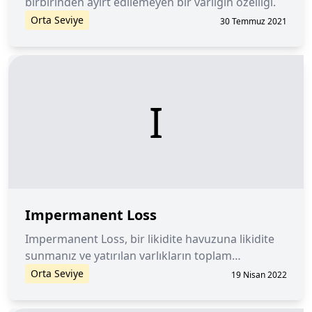
birbirinden ayırt edilemeyen bir varlığın özelliği.
Orta Seviye
30 Temmuz 2021
I
Impermanent Loss
Impermanent Loss, bir likidite havuzuna likidite
sunmanız ve yatırılan varlıkların toplam
değerinin, zaman içinde düşmesi durumuna
Orta Seviye
19 Nisan 2022
verilen isimdir.