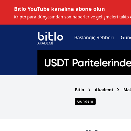
Bitlo YouTube kanalına abone olun
Kripto para dünyasından son haberler ve gelişmeleri takip 
Başlangıç Rehberi
Gün
AKADEMİ
Bitlo
Akademi
Mak
Gündem