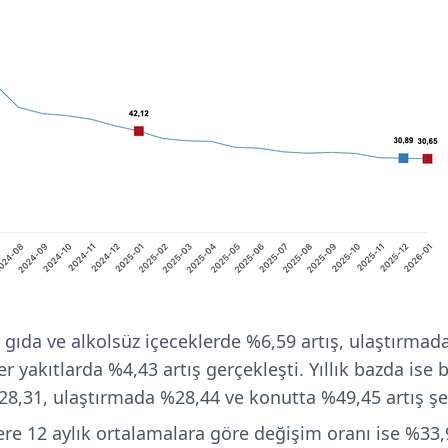
 gıda ve alkolsüz içeceklerde %6,59 artış, ulaştırmada
ğer yakıtlarda %4,43 artış gerçekleşti. Yıllık bazda ise
28,31, ulaştırmada %28,44 ve konutta %49,45 artış şe
lere 12 aylık ortalamalara göre değişim oranı ise %33