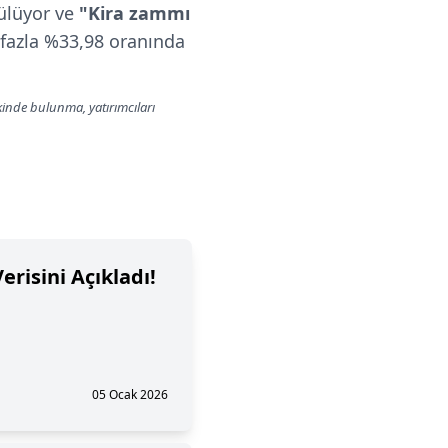
rülüyor ve
"Kira zammı
n fazla %33,98 oranında
lkinde bulunma, yatırımcıları
erisini Açıkladı!
05 Ocak 2026