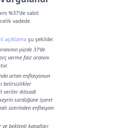
nını %37'de sabit
ecelik vadede
mi açıklama
şu şekilde:
 oranının yüzde 37’de
orç verme faiz oranını
tur.
yında artan enflasyonun
 belirsizlikler
 veriler iktisadi
 seyrin sürdüğüne işaret
analı üzerinden enflasyon
r ve beklenti kanalları