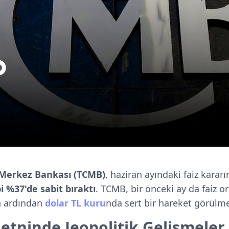
 Merkez Bankası (TCMB)
, haziran ayındaki faiz kararı
i %37'de sabit bıraktı
. TCMB, bir önceki ay da faiz or
n ardından
dolar TL kuru
nda sert bir hareket görülm
Metninde Jeopolitik Gelişmele