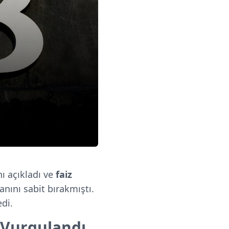
nı açıkladı ve
faiz
anını sabit bırakmıştı.
edi.
r Vurgulandı