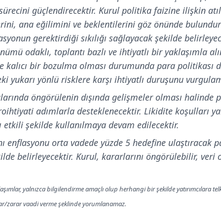
recini güçlendirecektir. Kurul politika faizine ilişkin at
ini, ana eğilimini ve beklentilerini göz önünde bulundur
yonun gerektirdiği sıkılığı sağlayacak şekilde belirleyece
nümü odaklı, toplantı bazlı ve ihtiyatlı bir yaklaşımla al
 kalıcı bir bozulma olması durumunda para politikası dur
ki yukarı yönlü risklere karşı ihtiyatlı duruşunu vurgulam
larında öngörülenin dışında gelişmeler olması halinde 
htiyati adımlarla desteklenecektir. Likidite koşulları y
ı etkili şekilde kullanılmaya devam edilecektir.
ını enflasyonu orta vadede yüzde 5 hedefine ulaştıracak p
lde belirleyecektir. Kurul, kararlarını öngörülebilir, veri o
aşımlar, yalnızca bilgilendirme amaçlı olup herhangi bir şekilde yatırımcılara te
kar/zarar vaadi verme şeklinde yorumlanamaz.