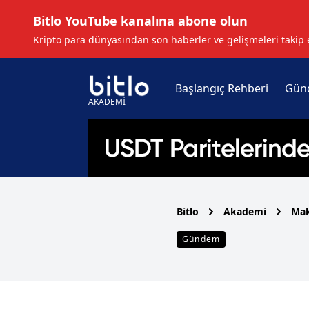
Bitlo YouTube kanalına abone olun
Kripto para dünyasından son haberler ve gelişmeleri takip 
Başlangıç Rehberi
Gün
AKADEMİ
Bitlo
Akademi
Mak
Gündem