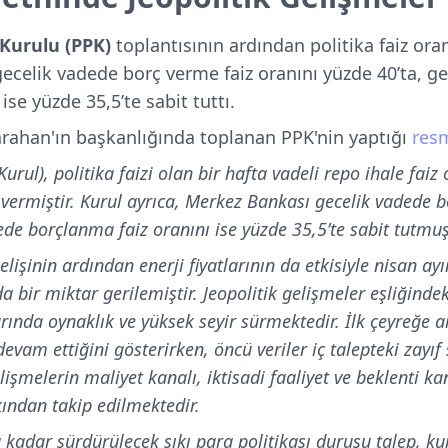
 Kurulu (PPK)
toplantısının ardından politika faiz ora
 gecelik vadede borç verme faiz oranını yüzde 40’ta, g
ise yüzde 35,5’te sabit tuttı.
rahan'ın başkanlığında toplanan PPK'nin yaptığı
res
Kurul), politika faizi olan bir hafta vadeli repo ihale faiz
vermiştir. Kurul ayrıca, Merkez Bankası gecelik vadede b
ede borçlanma faiz oranını ise yüzde 35,5’te sabit tutmuş
selişinin ardından enerji fiyatlarının da etkisiyle nisan a
 bir miktar gerilemiştir. Jeopolitik gelişmeler eşliğindeki
arında oynaklık ve yüksek seyir sürmektedir. İlk çeyreğe ait
evam ettiğini gösterirken, öncü veriler iç talepteki zayıf
lişmelerin maliyet kanalı, iktisadi faaliyet ve beklenti k
ından takip edilmektedir.
a kadar sürdürülecek sıkı para politikası duruşu talep, ku