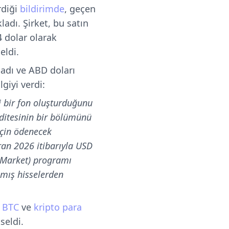
rdiği
bildirimde
, geçen
ladı. Şirket, bu satın
4 dolar olarak
eldi.
adı ve ABD doları
lgiyi verdi:
ği bir fon oluşturduğunu
iditesinin bir bölümünü
 için ödenecek
ran 2026 itibarıyla USD
e-Market) programı
mış hisselerden
.
BTC
ve
kripto para
seldi.