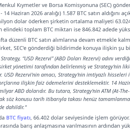
Menkul Kıymetler ve Borsa Komisyonuna (SEC) gönde
- 14 Haziran 2026 aralığı) 1.587 BTC satın aldığını açık
ilyon dolar öderken şirketin ortalama maliyeti 63.02
in elindeki toplam BTC miktarı ise 846.842 adede yüks
afta düzenli BTC satın alımlarına devam etmekle kalm
irket, SEC'e gönderdiği bildirimde konuya ilişkin şu bi
 Strategy, “USD Rezervi” (ABD Doları Rezervi) adını verdi
irket yönetimi tarafından belirlenmiş ve Strategy’nin lik
r. USD Rezervi'nin amacı, Strategy’nin imtiyazlı hisseleri
rçlarına ilişkin faiz ödemelerini desteklemektir. 14 Hazi
 milyar ABD dolarıdır. Bu tutara, Strategy’nin ATM (At-Th
ak söz konusu tarih itibarıyla takası henüz tamamlanma
de dahildir."
ada
BTC fiyatı
, 66.402 dolar seviyesinde işlem görüyor
 arasında barış anlaşmasına varılmasının ardından yük