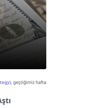
tegy)
, geçtiğimiz hafta
Aştı