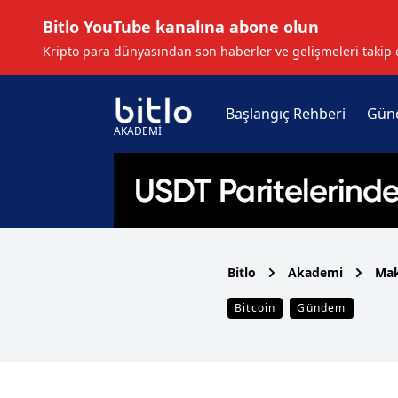
Bitlo YouTube kanalına abone olun
Kripto para dünyasından son haberler ve gelişmeleri takip 
Başlangıç Rehberi
Gün
AKADEMİ
Bitlo
Akademi
Mak
Bitcoin
Gündem