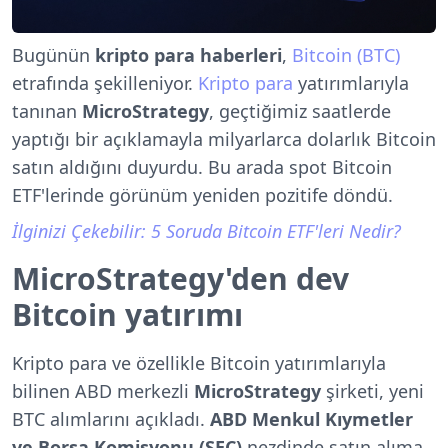
Bugünün
kripto para haberleri
,
Bitcoin (BTC)
etrafında şekilleniyor.
Kripto para
yatırımlarıyla
tanınan
MicroStrategy
, geçtiğimiz saatlerde
yaptığı bir açıklamayla milyarlarca dolarlık Bitcoin
satın aldığını duyurdu. Bu arada spot Bitcoin
ETF'lerinde görünüm yeniden pozitife döndü.
İlginizi Çekebilir: 5 Soruda Bitcoin ETF'leri Nedir?
MicroStrategy'den dev
Bitcoin yatırımı
Kripto para ve özellikle Bitcoin yatırımlarıyla
bilinen ABD merkezli
MicroStrategy
şirketi, yeni
BTC alımlarını açıkladı.
ABD Menkul Kıymetler
ve Borsa Komisyonu (SEC)
nezdinde satın alıma