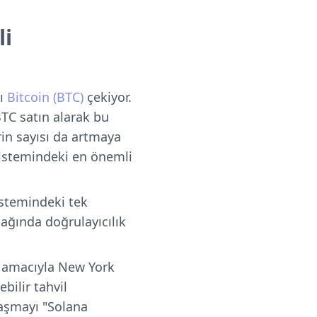
li
nı
Bitcoin (BTC)
çekiyor.
BTC satın alarak bu
erin sayısı da artmaya
osistemindeki en önemli
istemindeki tek
 ağında doğrulayıcılık
k amacıyla New York
bilir tahvil
laşmayı "Solana