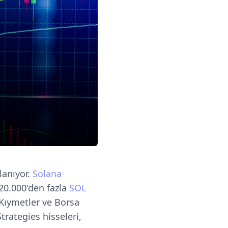
lanıyor.
Solana
420.000'den fazla
SOL
Kıymetler ve Borsa
rategies hisseleri,