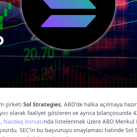
m şirketi
Sol Strategies
, ABD'de halka açılmaya hazır
yıcı olarak faaliyet gösteren ve ayrıca bilançosunda 
t,
Nasdaq borsası
nda listelenmek üzere ABD Menkul 
urdu. SEC'in bu başvuruyu onaylaması halinde Sol St