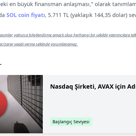
eki en büyük finansman anlaşması," olarak tanımlamı
ada
SOL coin fiyatı
, 5.711 TL (yaklaşık 144,35 dolar) s
aşımlar, yalnızca bilgilendirme amaçlı olup herhangi bir şekilde yatırımcılara te
kar/zarar vaadi verme şeklinde yorumlanamaz.
r
Nasdaq Şirketi, AVAX için Adı
Başlangıç Seviyesi