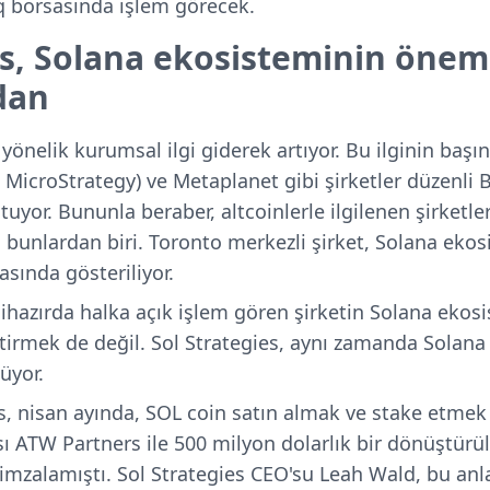
q borsasında işlem görecek.
es, Solana ekosisteminin önem
dan
yönelik kurumsal ilgi giderek artıyor. Bu ilginin başı
i MicroStrategy) ve Metaplanet gibi şirketler düzenli 
utuyor. Bununla beraber, altcoinlerle ilgilenen şirketl
s, bunlardan biri. Toronto merkezli şirket, Solana ek
sında gösteriliyor.
hazırda halka açık işlem gören şirketin Solana ekos
ktirmek de değil. Sol Strategies, aynı zamanda Solana
üyor.
s, nisan ayında, SOL coin satın almak ve stake etme
ı ATW Partners ile 500 milyon dolarlık bir dönüştürüle
imzalamıştı. Sol Strategies CEO'su Leah Wald, bu an