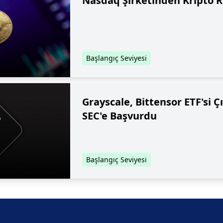
Nasdaq Şirketinden Kripto R
Başlangıç Seviyesi
Grayscale, Bittensor ETF'si Ç
SEC'e Başvurdu
Başlangıç Seviyesi