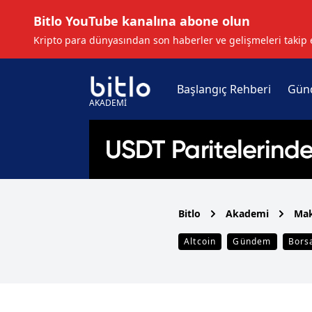
Bitlo YouTube kanalına abone olun
Kripto para dünyasından son haberler ve gelişmeleri takip 
Başlangıç Rehberi
Gün
AKADEMİ
Bitlo
Akademi
Mak
Altcoin
Gündem
Bors