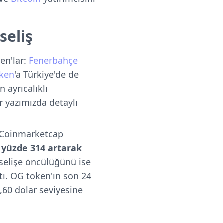
seliş
en'lar:
Fenerbahçe
oken
'a Türkiye'de de
 ayrıcalıklı
r yazımızda detaylı
. Coinmarketcap
 yüzde 314 artarak
kselişe öncülüğünü ise
ı. OG token'ın son 24
7,60 dolar seviyesine