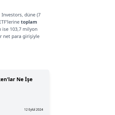
e Investors, düne (7
ETF'lerine
toplam
ı ise 103,7 milyon
r net para girişiyle
en'lar Ne İşe
12 Eylül 2024