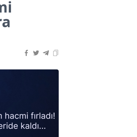
mi
ra