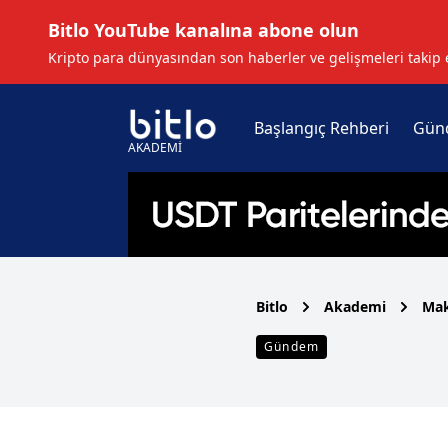
Bitlo YouTube kanalına abone olun
Kripto para dünyasından son haberler ve gelişmeleri takip 
Başlangıç Rehberi
Gün
AKADEMİ
Bitlo
Akademi
Mak
Gündem