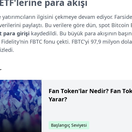
ETF'lerine para akışı
e yatırımcıların ilgisini çekmeye devam ediyor. Farsid
verilerini paylaştı. Bu verilere göre dün, spot Bitcoin 
t para girişi
kaydedildi. Bu büyük para akışının başın
e Fidelity'nin FBTC fonu çekti. FBTC'yi 97,9 milyon dola
izledi.
r
Fan Token'lar Nedir? Fan Tok
Yarar?
Başlangıç Seviyesi