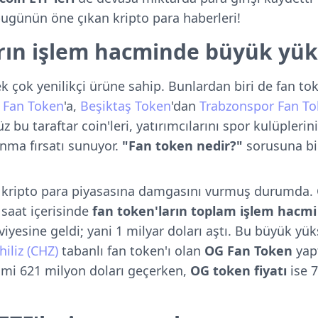
bugünün öne çıkan kripto para haberleri!
rın işlem hacminde büyük yük
k çok yenilikçi ürüne sahip. Bunlardan biri de fan tok
 Fan Token
'a,
Beşiktaş Token
'dan
Trabzonspor Fan T
bu taraftar coin'leri, yatırımcılarını spor kulüplerinin
nma fırsatı sunuyor.
"Fan token nedir?"
sorusuna bi
ar kripto para piyasasına damgasını vurmuş durumda
 saat içerisinde
fan token'ların toplam işlem hacmi
iyesine geldi; yani 1 milyar doları aştı. Bu büyük yü
hiliz (CHZ)
tabanlı fan token'ı olan
OG Fan Token
yapt
cmi 621 milyon doları geçerken,
OG token fiyatı
ise 