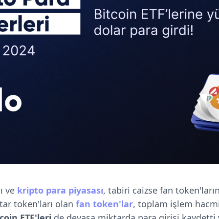
ı ve
kripto para piyasası
, tabiri caizse fan token'lar
tar token'ları olan
fan token'lar
, toplam işlem hacmi
coin ETF'leri
de devasa miktarda para girişi kaydetti