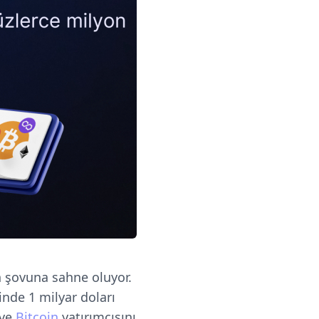
ın şovuna sahne oluyor.
nde 1 milyar doları
 ve
Bitcoin
yatırımcısını