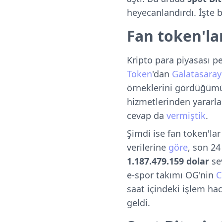
heyecanlandırdı. İşte 
Fan token'la
Kripto para piyasası pe
Token
'dan
Galatasaray
örneklerini gördüğümüz 
hizmetlerinden yararla
cevap da
vermiştik
.
Şimdi ise fan token'l
verilerine
göre
, son 24
1.187.479.159 dolar
sev
e-spor takımı OG'nin
C
saat içindeki işlem ha
geldi.