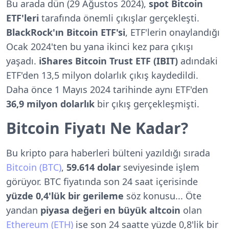
Bu arada dün (29 Ağustos 2024),
spot Bitcoin
ETF'leri
tarafında önemli çıkışlar gerçekleşti.
BlackRock'ın Bitcoin ETF'si
, ETF'lerin onaylandığı
Ocak 2024'ten bu yana ikinci kez para çıkışı
yaşadı.
iShares Bitcoin Trust ETF (IBIT)
adındaki
ETF'den 13,5 milyon dolarlık çıkış kaydedildi.
Daha önce 1 Mayıs 2024 tarihinde aynı ETF'den
36,9 milyon dolarlık
bir çıkış gerçekleşmişti.
Bitcoin Fiyatı Ne Kadar?
Bu kripto para haberleri bülteni yazıldığı sırada
Bitcoin (BTC)
,
59.614 dolar
seviyesinde işlem
görüyor. BTC fiyatında son 24 saat içerisinde
yüzde 0,4'lük bir gerileme
söz konusu... Öte
yandan
piyasa değeri en büyük altcoin
olan
Ethereum (ETH)
ise son 24 saatte yüzde 0,8'lik bir