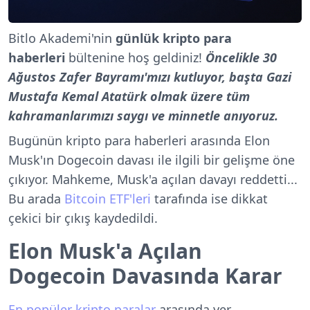
Bitlo Akademi'nin
günlük kripto para
haberleri
bültenine hoş geldiniz!
Öncelikle 30
Ağustos Zafer Bayramı'mızı kutluyor, başta Gazi
Mustafa Kemal Atatürk olmak üzere tüm
kahramanlarımızı saygı ve minnetle anıyoruz.
Bugünün kripto para haberleri arasında
Elon
Musk'ın Dogecoin davası
ile ilgili bir gelişme öne
çıkıyor. Mahkeme, Musk'a açılan davayı reddetti...
Bu arada
Bitcoin ETF'leri
tarafında ise dikkat
çekici bir çıkış kaydedildi.
Elon Musk'a Açılan
Dogecoin Davasında Karar
En popüler kripto paralar
arasında yer