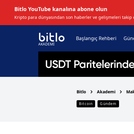
Bitlo YouTube kanalına abone olun
Kripto para dünyasından son haberler ve gelişmeleri takip 
Başlangıç Rehberi
Gün
AKADEMİ
Bitlo
Akademi
Mak
Bitcoin
Gündem