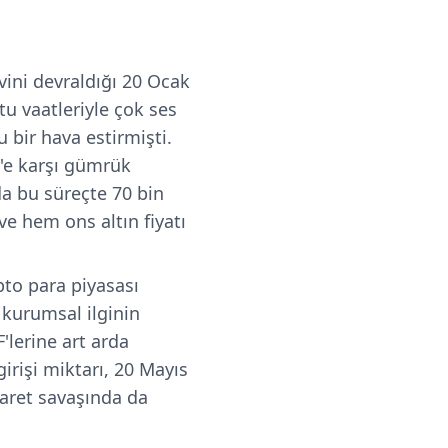
ini devraldığı 20 Ocak
tu vaatleriyle çok ses
 bir hava estirmişti.
n'e karşı gümrük
 da bu süreçte 70 bin
ve hem ons altın fiyatı
pto para piyasası
 kurumsal ilginin
'lerine art arda
irişi miktarı, 20 Mayıs
caret savaşında da