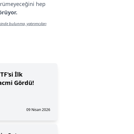
yürümeyeceğini hep
görüyor.
lkinde bulunma, yatırımcıları
F'si İlk
acmi Gördü!
09 Nisan 2026