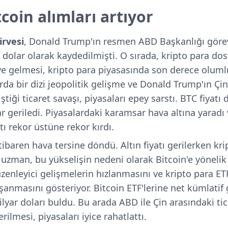
coin alımları artıyor
irvesi
, Donald Trump'ın resmen ABD Başkanlığı görev
dolar olarak kaydedilmişti. O sırada, kripto para dos
e gelmesi, kripto para piyasasında son derece olumlu
arda bir dizi jeopolitik gelişme ve Donald Trump'ın Çi
iştiği ticaret savaşı, piyasaları epey sarstı. BTC fiyatı
r geriledi. Piyasalardaki karamsar hava altına yaradı 
ı rekor üstüne rekor kırdı.
ibaren hava tersine döndü. Altın fiyatı gerilerken kri
k uzman, bu yükselişin nedeni olarak Bitcoin'e yönelik
zenleyici gelişmelerin hızlanmasını ve kripto para ETF
şanmasını gösteriyor. Bitcoin ETF'lerine net kümlatif g
ilyar doları buldu. Bu arada ABD ile Çin arasındaki ti
ilmesi, piyasaları iyice rahatlattı.