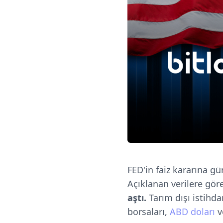
FED'in faiz kararına g
Açıklanan verilere gör
aştı.
Tarım dışı istihda
borsaları,
ABD doları
v