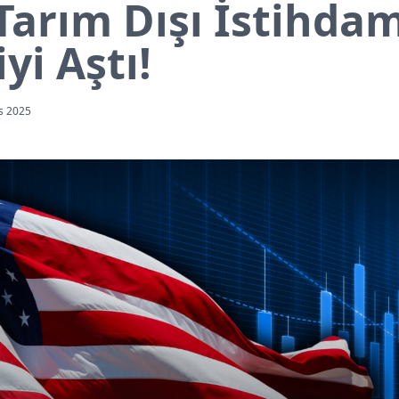
Tarım Dışı İstihda
yi Aştı!
s 2025