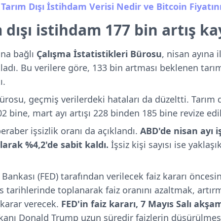
D Tarım Dışı İstihdam Verisi Nedir ve Bitcoin Fiyatını
dışı istihdam 177 bin artış ka
ına bağlı
Çalışma İstatistikleri Bürosu
, nisan ayına i
kladı. Bu verilere göre, 133 bin artması beklenen tarı
ı.
Bürosu, geçmiş verilerdeki hataları da düzeltti. Tarım 
02 bine, mart ayı artışı 228 binden 185 bine revize edil
eraber işsizlik oranı da açıklandı.
ABD'de nisan ayı iş
larak %4,2'de sabit kaldı.
İşsiz kişi sayısı ise yaklaş
 Bankası (FED) tarafından verilecek faiz kararı önces
ıs tarihlerinde toplanarak faiz oranını azaltmak, artı
karar verecek.
FED'in faiz kararı, 7 Mayıs Salı akşam
anı Donald Trump uzun süredir faizlerin düşürülmesi