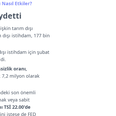
 Nasıl Etkiler?
ydetti
lişkin tarım dışı
m dışı istihdam, 177 bin
dışı istihdam için şubat
di.
sizlik oranı,
ık 7,2 milyon olarak
indeki son önemli
rmak veya sabit
ı TSİ 22.00'de
ni istese de FED