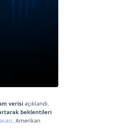
am verisi
açıklandı.
artarak beklentileri
asası
, Amerikan