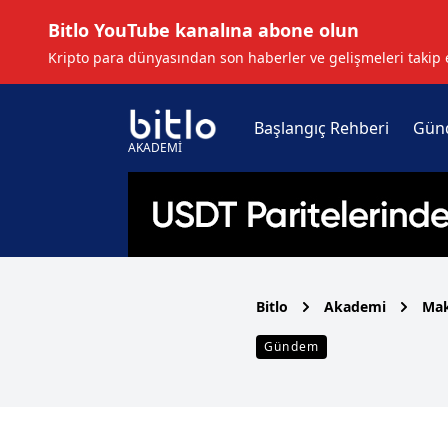
Bitlo YouTube kanalına abone olun
Kripto para dünyasından son haberler ve gelişmeleri takip 
Başlangıç Rehberi
Gün
AKADEMİ
Bitlo
Akademi
Mak
Gündem