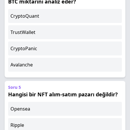
BTC miktarını analiz eder?
CryptoQuant
TrustWallet
CryptoPanic
Avalanche
Soru 5
Hangisi bir NFT alım-satım pazarı değildir?
Opensea
Ripple