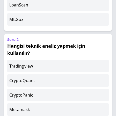
LoanScan
Mt.Gox
Soru 2
Hangisi teknik analiz yapmak için
kullanılır?
Tradingview
CryptoQuant
CryptoPanic
Metamask