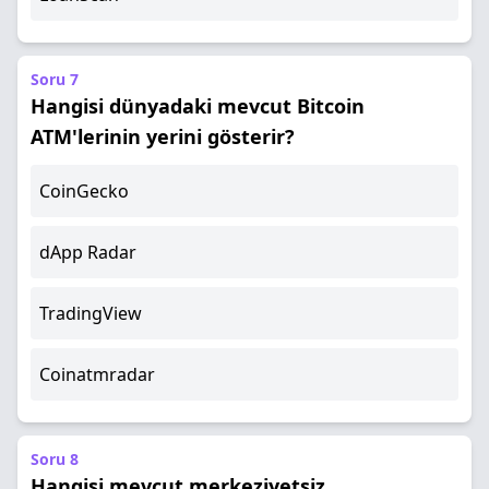
Soru 7
Hangisi dünyadaki mevcut Bitcoin
ATM'lerinin yerini gösterir?
CoinGecko
dApp Radar
TradingView
Coinatmradar
Soru 8
Hangisi mevcut merkeziyetsiz